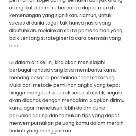
permainan togel daring, semakin banyak orang-
orang ikut dalam ini, berharap dapat meraih
kemenangan yang signifikan. Namun, untuk
sukses di dunia togel, tak hanya nasib yang
dibutuhkan, melainkan serta pemahaman yang
baik tentang strategi serta cara bermain yang
baik.
Di dalam artikel ini, kita akan menjelajahi
berbagai rahasia yang bisa membantu kamu
menang besar di permainan togel sekarang.
Mulai dari metode pemilihan angka yang tepat
hingga mengetahui corak serta statistik, segala
akan dibahas dengan mendalam. Siapkan dirimu
kamu agar menelusuri lebih dalam dunia
perjudian daring dan temukan tips yang dapat
menyempurnakan peluang kamu dalam meraih
hadiah yang menggiurkan.