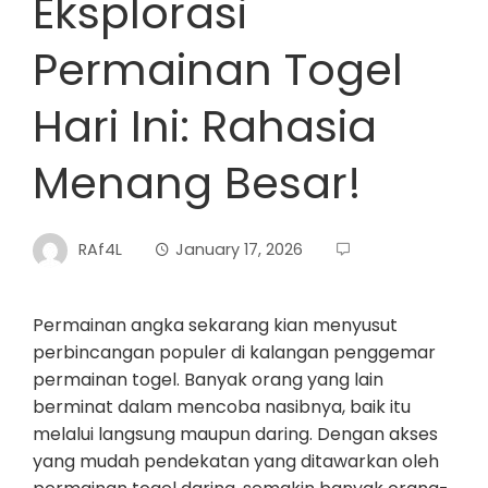
Eksplorasi
Permainan Togel
Hari Ini: Rahasia
Menang Besar!
RAf4L
January 17, 2026
Permainan angka sekarang kian menyusut
perbincangan populer di kalangan penggemar
permainan togel. Banyak orang yang lain
berminat dalam mencoba nasibnya, baik itu
melalui langsung maupun daring. Dengan akses
yang mudah pendekatan yang ditawarkan oleh