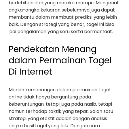
berlebihan dari yang mereka mampu. Mengenal
angka-angka keluaran sebelumnya juga dapat
membantu dalam membuat prediksi yang lebih
baik. Dengan strategi yang benar, togel ini bisa
jadi pengalaman yang seru serta bermanfaat.
Pendekatan Menang
dalam Permainan Togel
Di Internet
Meraih kemenangan dalam permainan togel
online tidak hanya bergantung pada
keberuntungan, tetapi juga pada nasib, tetapi
namun terhadap taktik yang tepat. Salah satu
strategi yang efektif adalah dengan analisis
angka hasil togel yang lalu. Dengan cara