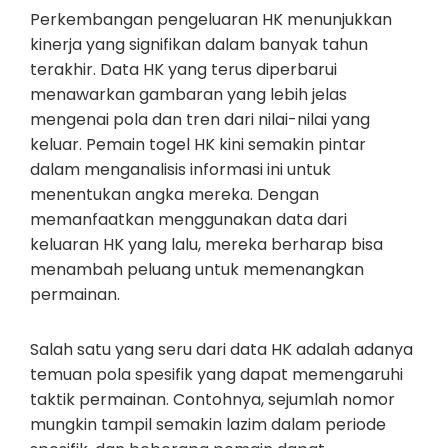
Perkembangan pengeluaran HK menunjukkan
kinerja yang signifikan dalam banyak tahun
terakhir. Data HK yang terus diperbarui
menawarkan gambaran yang lebih jelas
mengenai pola dan tren dari nilai-nilai yang
keluar. Pemain togel HK kini semakin pintar
dalam menganalisis informasi ini untuk
menentukan angka mereka. Dengan
memanfaatkan menggunakan data dari
keluaran HK yang lalu, mereka berharap bisa
menambah peluang untuk memenangkan
permainan.
Salah satu yang seru dari data HK adalah adanya
temuan pola spesifik yang dapat memengaruhi
taktik permainan. Contohnya, sejumlah nomor
mungkin tampil semakin lazim dalam periode