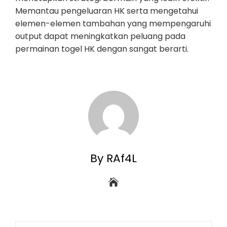
Memantau pengeluaran HK serta mengetahui
elemen-elemen tambahan yang mempengaruhi
output dapat meningkatkan peluang pada
permainan togel HK dengan sangat berarti.
By RAf4L