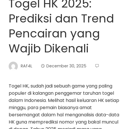
Togel HK 2025:
Prediksi dan Trend
Pencairan yang
Wajib Dikenali
RAf4L
December 30, 2025
Togel HK, sudah jadi sebuah game yang paling
populer di kalangan penggemar taruhan togel
dalam Indonesia. Melihat hasil keluaran HK setiap
minggu, para pemain biasanya amat
bersemangat dalam hal menganalisis data-data
HK guna memprediksi nomor yang bakal muncul