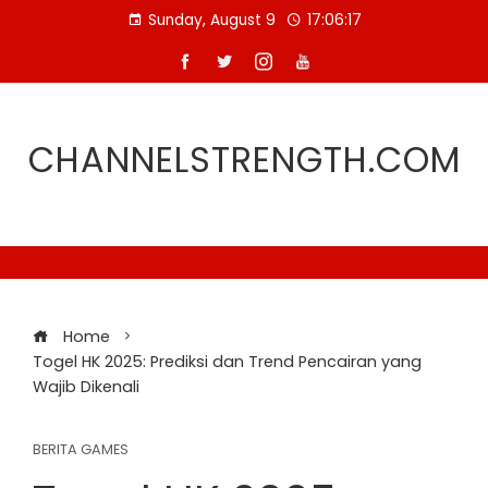
Skip
Sunday, August 9
17:06:18
to
content
CHANNELSTRENGTH.COM
Home
Togel HK 2025: Prediksi dan Trend Pencairan yang
Wajib Dikenali
BERITA GAMES