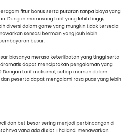
 beragam fitur bonus serta putaran tanpa biaya yang
Dengan memasang tarif yang lebih tinggi,
h diversi dalam game yang mungkin tidak tersedia
 menawarkan sensasi bermain yang jauh lebih
pembayaran besar.
sar biasanya merasa keterlibatan yang tinggi serta
h dramatis dapat menciptakan pengalaman yang
0
Dengan tarif maksimal, setiap momen dalam
, dan peserta dapat mengalami rasa puas yang lebih
kecil dan bet besar sering menjadi perbincangan di
ntohnya yang ada di slot Thailand, menawarkan