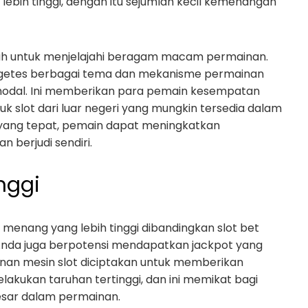
bih tinggi, dengan itu sejumlah kecil kemenangan
ruh untuk menjelajahi beragam macam permainan.
ngetes berbagai tema dan mekanisme permainan
odal. Ini memberikan para pemain kesempatan
 slot dari luar negeri yang mungkin tersedia dalam
 yang tepat, pemain dapat meningkatkan
berjudi sendiri.
nggi
menang yang lebih tinggi dibandingkan slot bet
i, Anda juga berpotensi mendapatkan jackpot yang
ainan mesin slot diciptakan untuk memberikan
akukan taruhan tertinggi, dan ini memikat bagi
sar dalam permainan.