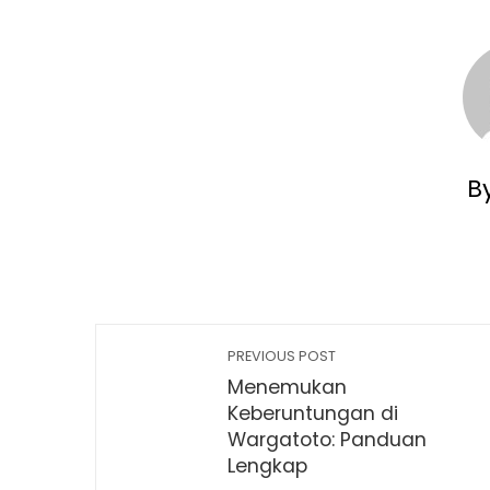
B
PREVIOUS POST
Menemukan
Keberuntungan di
Wargatoto: Panduan
Lengkap