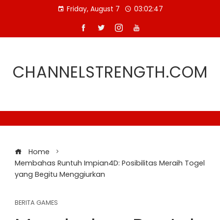
Skip
Friday, August 7
03:02:48
to
content
CHANNELSTRENGTH.COM
Home
Membahas Runtuh Impian4D: Posibilitas Meraih Togel
yang Begitu Menggiurkan
BERITA GAMES