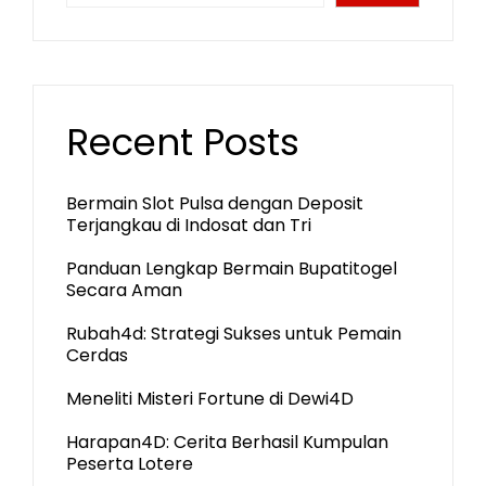
Recent Posts
Bermain Slot Pulsa dengan Deposit
Terjangkau di Indosat dan Tri
Panduan Lengkap Bermain Bupatitogel
Secara Aman
Rubah4d: Strategi Sukses untuk Pemain
Cerdas
Meneliti Misteri Fortune di Dewi4D
Harapan4D: Cerita Berhasil Kumpulan
Peserta Lotere