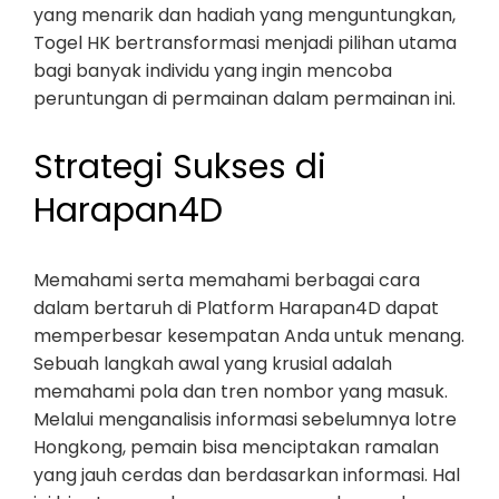
yang menarik dan hadiah yang menguntungkan,
Togel HK bertransformasi menjadi pilihan utama
bagi banyak individu yang ingin mencoba
peruntungan di permainan dalam permainan ini.
Strategi Sukses di
Harapan4D
Memahami serta memahami berbagai cara
dalam bertaruh di Platform Harapan4D dapat
memperbesar kesempatan Anda untuk menang.
Sebuah langkah awal yang krusial adalah
memahami pola dan tren nombor yang masuk.
Melalui menganalisis informasi sebelumnya lotre
Hongkong, pemain bisa menciptakan ramalan
yang jauh cerdas dan berdasarkan informasi. Hal