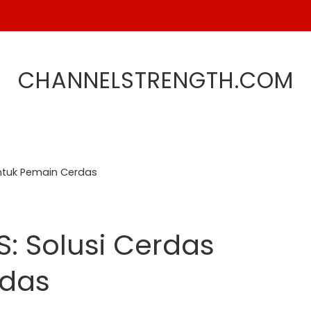
CHANNELSTRENGTH.COM
untuk Pemain Cerdas
S: Solusi Cerdas
rdas