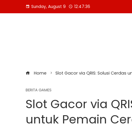
Skip
Sunday, August 9
12:47:37
to
content
Home
Slot Gacor via QRIS: Solusi Cerdas 
BERITA GAMES
Slot Gacor via QRI
untuk Pemain Ce