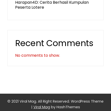
Harapan4D: Cerita Berhasil Kumpulan
Peserta Lotere
Recent Comments
No comments to show.
© 2021 Viral Mag. All Right Reserved.
WordPress Theme
|
Viral Mag
by HashThemes