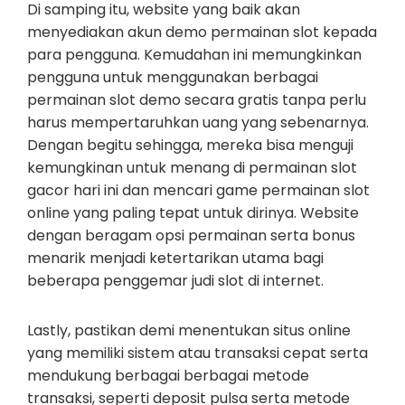
Di samping itu, website yang baik akan
menyediakan akun demo permainan slot kepada
para pengguna. Kemudahan ini memungkinkan
pengguna untuk menggunakan berbagai
permainan slot demo secara gratis tanpa perlu
harus mempertaruhkan uang yang sebenarnya.
Dengan begitu sehingga, mereka bisa menguji
kemungkinan untuk menang di permainan slot
gacor hari ini dan mencari game permainan slot
online yang paling tepat untuk dirinya. Website
dengan beragam opsi permainan serta bonus
menarik menjadi ketertarikan utama bagi
beberapa penggemar judi slot di internet.
Lastly, pastikan demi menentukan situs online
yang memiliki sistem atau transaksi cepat serta
mendukung berbagai berbagai metode
transaksi, seperti deposit pulsa serta metode