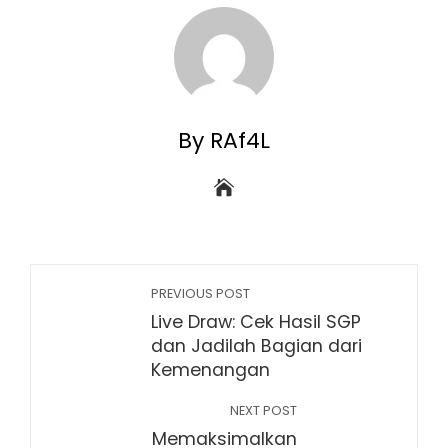
By RAf4L
PREVIOUS POST
Live Draw: Cek Hasil SGP
dan Jadilah Bagian dari
Kemenangan
NEXT POST
Memaksimalkan