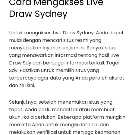
Cara Mengakses Live
Draw Sydney
Untuk mengakses Live Draw Sydney, Anda dapat
mulai dengan mencari situs resmi yang
menyediakan layanan undian ini. Banyak situs
yang menawarkan informasi tentang hasil Live
Draw Sdy dan berbagai informasi terkait Togel
Sdy. Pastikan untuk memilih situs yang
terpercaya agar data yang Anda peroleh akurat
dan terkini.
Selanjutnya, setelah menemukan situs yang
tepat, Anda perlu mendaftar atau membuat
akun jika diperlukan. Beberapa platform mungkin
meminta Anda untuk mengisi data diri dan
melakukan verifikasi untuk menjaga keamanan