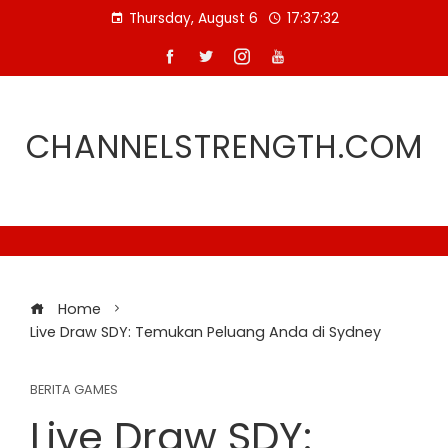
Skip
Thursday, August 6
17:37:32
to
content
CHANNELSTRENGTH.COM
Home
Live Draw SDY: Temukan Peluang Anda di Sydney
BERITA GAMES
Live Draw SDY: