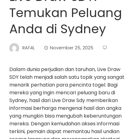
Temukan Peluang
Anda di Sydney
RAf4L
November 25, 2025
Dalam dunia perjudian dan taruhan, Live Draw
SDY telah menjadi salah satu topik yang sangat
menarik perhatian para pencinta togel. Bagi
mereka yang ingin mencari peluang baru di
Sydney, hasil dari Live Draw Sdy memberikan
informasi berharga mengenai hasil dan angka
yang mungkin bisa mengubah keberuntungan
mereka. Dengan kemudahan akses informasi
terkini, pemain dapat memantau hasil undian