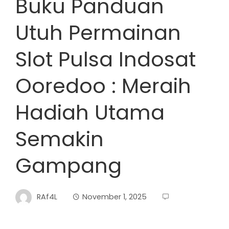
Buku Panduan
Utuh Permainan
Slot Pulsa Indosat
Ooredoo : Meraih
Hadiah Utama
Semakin
Gampang
RAf4L
November 1, 2025