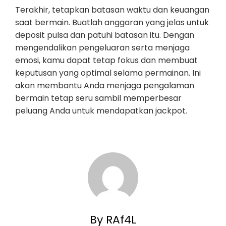
Terakhir, tetapkan batasan waktu dan keuangan
saat bermain. Buatlah anggaran yang jelas untuk
deposit pulsa dan patuhi batasan itu. Dengan
mengendalikan pengeluaran serta menjaga
emosi, kamu dapat tetap fokus dan membuat
keputusan yang optimal selama permainan. Ini
akan membantu Anda menjaga pengalaman
bermain tetap seru sambil memperbesar
peluang Anda untuk mendapatkan jackpot.
By RAf4L