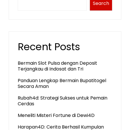
Search
Recent Posts
Bermain Slot Pulsa dengan Deposit
Terjangkau di Indosat dan Tri
Panduan Lengkap Bermain Bupatitogel
Secara Aman
Rubah4d: Strategi Sukses untuk Pemain
Cerdas
Meneliti Misteri Fortune di Dewi4D
Harapan4D: Cerita Berhasil Kumpulan