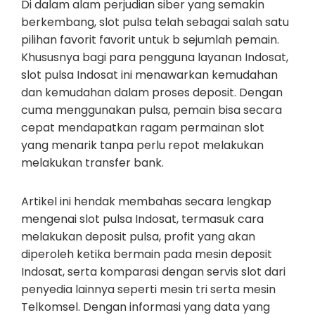
Di dalam alam perjudian siber yang semakin
berkembang, slot pulsa telah sebagai salah satu
pilihan favorit favorit untuk b sejumlah pemain.
Khususnya bagi para pengguna layanan Indosat,
slot pulsa Indosat ini menawarkan kemudahan
dan kemudahan dalam proses deposit. Dengan
cuma menggunakan pulsa, pemain bisa secara
cepat mendapatkan ragam permainan slot
yang menarik tanpa perlu repot melakukan
melakukan transfer bank.
Artikel ini hendak membahas secara lengkap
mengenai slot pulsa Indosat, termasuk cara
melakukan deposit pulsa, profit yang akan
diperoleh ketika bermain pada mesin deposit
Indosat, serta komparasi dengan servis slot dari
penyedia lainnya seperti mesin tri serta mesin
Telkomsel. Dengan informasi yang data yang