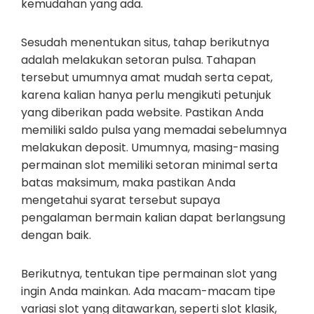
kemudahan yang ada.
Sesudah menentukan situs, tahap berikutnya
adalah melakukan setoran pulsa. Tahapan
tersebut umumnya amat mudah serta cepat,
karena kalian hanya perlu mengikuti petunjuk
yang diberikan pada website. Pastikan Anda
memiliki saldo pulsa yang memadai sebelumnya
melakukan deposit. Umumnya, masing-masing
permainan slot memiliki setoran minimal serta
batas maksimum, maka pastikan Anda
mengetahui syarat tersebut supaya
pengalaman bermain kalian dapat berlangsung
dengan baik.
Berikutnya, tentukan tipe permainan slot yang
ingin Anda mainkan. Ada macam-macam tipe
variasi slot yang ditawarkan, seperti slot klasik,