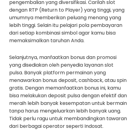
pengembalian yang diversifikasi. Carilah slot
dengan RTP (Return to Player) yang tinggi, yang
umumnya memberikan peluang menang yang
lebih tinggi. Selain itu pelajari pola pembayaran
dari setiap kombinasi simbol agar kamu bisa
memaksimalkan taruhan Anda.
Selanjutnya, manfaatkan bonus dan promosi
yang disediakan oleh penyedia layanan slot
pulsa. Banyak platform permainan yang
menawarkan bonus deposit, cashback, atau spin
gratis. Dengan memanfaatkan bonus ini, kamu
bisa melakukan deposit pulsa dengan efektif dan
meraih lebih banyak kesempatan untuk bermain
tanpa harus mengeluarkan lebih banyak uang.
Tidak perlu ragu untuk membandingkan tawaran
dari berbagai operator seperti Indosat.