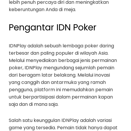
lebih penuh percaya diri dan meningkatkan
keberuntungan Anda di meja.
Pengantar IDN Poker
IDNPlay adalah sebuah lembaga poker daring
terbesar dan paling populer di wilayah Asia.
Melalui menyediakan berbagai jenis permainan
poker, IDNPlay mengundang sejumlah pemain
dari beragam latar belakang. Melalui inovasi
yang canggih dan antarmuka yang ramah
pengguna, platform ini memudahkan pemain
untuk berpartisipasi dalam permainan kapan
saja dan di mana saja.
Salah satu keunggulan IDNPlay adalah variasi
game yang tersedia. Pemain tidak hanya dapat