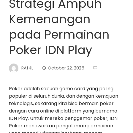
Strategi Ampuh
Kemenangan
pada Permainan
Poker IDN Play
RAf4L
October 22, 2025
Poker adalah sebuah game card yang paling
populer di seluruh dunia, dan dengan kemajuan
teknologis, sekarang kita bisa bermain poker
dengan cara online di platform yang bernama
IDN Play. Untuk mereka penggemar poker, IDN
Poker menawarkan pengalaman permainan