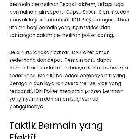
bermain permainan Texas Hold’em, tetapi juga
permainan lain seperti Capsa Susun, Domino, dan
banyak lagi. Ini membuat IDN Play sebagai pilihan
utama bagi pemain yang ingin variasi dan
tantangan dalam permainan poker daring.
Selain itu, langkah daftar IDN Poker amat
sederhana dan cepat. Pemain baru dapat
mendaftar pendaftaran hanya dalam beberapa
sederhana. Melalui berbagai pembayaran yang
beragam dan layanan customer service yang
responsif, IDN Poker menjamin proses bermain
yang nyaman dan aman bagi semua
penggunanya.
Taktik Bermain yang
Efektif