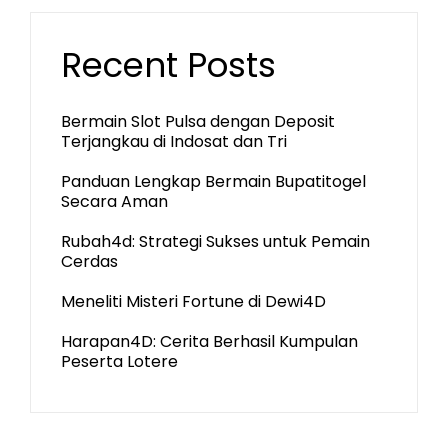
Recent Posts
Bermain Slot Pulsa dengan Deposit
Terjangkau di Indosat dan Tri
Panduan Lengkap Bermain Bupatitogel
Secara Aman
Rubah4d: Strategi Sukses untuk Pemain
Cerdas
Meneliti Misteri Fortune di Dewi4D
Harapan4D: Cerita Berhasil Kumpulan
Peserta Lotere