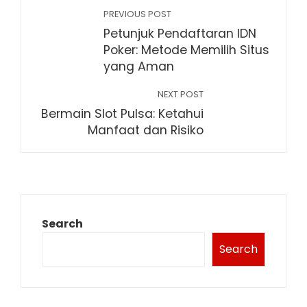
PREVIOUS POST
Petunjuk Pendaftaran IDN
Poker: Metode Memilih Situs
yang Aman
NEXT POST
Bermain Slot Pulsa: Ketahui
Manfaat dan Risiko
Search
Search