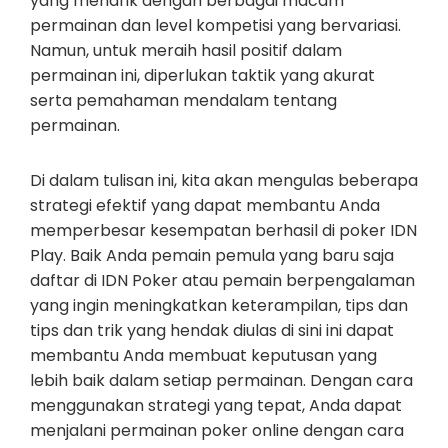
yang menarik dengan berbagai macam
permainan dan level kompetisi yang bervariasi.
Namun, untuk meraih hasil positif dalam
permainan ini, diperlukan taktik yang akurat
serta pemahaman mendalam tentang
permainan.
Di dalam tulisan ini, kita akan mengulas beberapa
strategi efektif yang dapat membantu Anda
memperbesar kesempatan berhasil di poker IDN
Play. Baik Anda pemain pemula yang baru saja
daftar di IDN Poker atau pemain berpengalaman
yang ingin meningkatkan keterampilan, tips dan
tips dan trik yang hendak diulas di sini ini dapat
membantu Anda membuat keputusan yang
lebih baik dalam setiap permainan. Dengan cara
menggunakan strategi yang tepat, Anda dapat
menjalani permainan poker online dengan cara