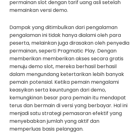
permainan slot dengan tarif uang asli setelah
memainkan versi demo.
Dampak yang ditimbulkan dari pengalaman
pengalaman ini tidak hanya dialami oleh para
peserta, melainkan juga dirasakan oleh penyedia
permainan, seperti Pragmatic Play. Dengan
memberikan memberikan akses secara gratis
menuju demo slot, mereka berhasil berhasil
dalam mengundang ketertarikan lebih banyak
pemain potensial. Ketika pemain mengalami
keasyikan serta keuntungan dari demo,
kemungkinan besar para pemain itu mendapat
terus dan bermain di versi yang berbayar. Hal ini
menjadi satu strategi pemasaran efektif yang
menyebabkan jumlah yang aktif dan
memperluas basis pelanggan.