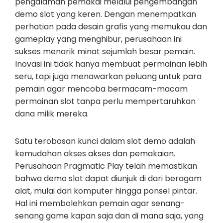
pengalaman pemakai melalui pengembangan
demo slot yang keren. Dengan menempatkan
perhatian pada desain grafis yang memukau dan
gameplay yang menghibur, perusahaan ini
sukses menarik minat sejumlah besar pemain.
Inovasi ini tidak hanya membuat permainan lebih
seru, tapi juga menawarkan peluang untuk para
pemain agar mencoba bermacam-macam
permainan slot tanpa perlu mempertaruhkan
dana milik mereka.
Satu terobosan kunci dalam slot demo adalah
kemudahan akses akses dan pemakaian.
Perusahaan Pragmatic Play telah memastikan
bahwa demo slot dapat diunjuk di dari beragam
alat, mulai dari komputer hingga ponsel pintar.
Hal ini membolehkan pemain agar senang-
senang game kapan saja dan di mana saja, yang