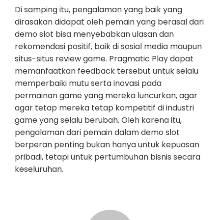
Di samping itu, pengalaman yang baik yang
dirasakan didapat oleh pemain yang berasal dari
demo slot bisa menyebabkan ulasan dan
rekomendasi positif, baik di sosial media maupun
situs-situs review game. Pragmatic Play dapat
memanfaatkan feedback tersebut untuk selalu
memperbaiki mutu serta inovasi pada
permainan game yang mereka luncurkan, agar
agar tetap mereka tetap kompetitif di industri
game yang selalu berubah. Oleh karena itu,
pengalaman dari pemain dalam demo slot
berperan penting bukan hanya untuk kepuasan
pribadi, tetapi untuk pertumbuhan bisnis secara
keseluruhan.