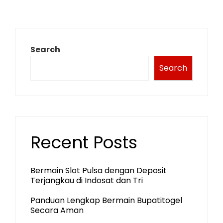
Search
Search
Recent Posts
Bermain Slot Pulsa dengan Deposit
Terjangkau di Indosat dan Tri
Panduan Lengkap Bermain Bupatitogel
Secara Aman