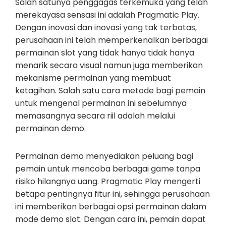
Salah satunya penggagas terkemuka yang telah
merekayasa sensasi ini adalah Pragmatic Play.
Dengan inovasi dan inovasi yang tak terbatas,
perusahaan ini telah memperkenalkan berbagai
permainan slot yang tidak hanya tidak hanya
menarik secara visual namun juga memberikan
mekanisme permainan yang membuat
ketagihan. Salah satu cara metode bagi pemain
untuk mengenal permainan ini sebelumnya
memasangnya secara riil adalah melalui
permainan demo.
Permainan demo menyediakan peluang bagi
pemain untuk mencoba berbagai game tanpa
risiko hilangnya uang. Pragmatic Play mengerti
betapa pentingnya fitur ini, sehingga perusahaan
ini memberikan berbagai opsi permainan dalam
mode demo slot. Dengan cara ini, pemain dapat