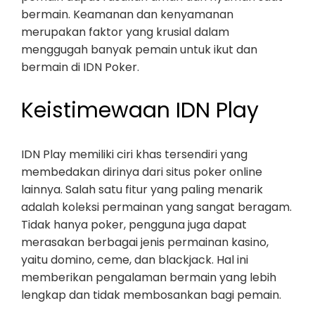
bermain. Keamanan dan kenyamanan
merupakan faktor yang krusial dalam
menggugah banyak pemain untuk ikut dan
bermain di IDN Poker.
Keistimewaan IDN Play
IDN Play memiliki ciri khas tersendiri yang
membedakan dirinya dari situs poker online
lainnya. Salah satu fitur yang paling menarik
adalah koleksi permainan yang sangat beragam.
Tidak hanya poker, pengguna juga dapat
merasakan berbagai jenis permainan kasino,
yaitu domino, ceme, dan blackjack. Hal ini
memberikan pengalaman bermain yang lebih
lengkap dan tidak membosankan bagi pemain.