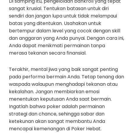
Di samping itu, pengelolaan bankroll yang tepat
sangat krusial. Tentukan batasan untuk diri
sendiri dan jangan lupa untuk tidak melampaui
batas yang ditentukan. Usahakan untuk
bertempur dalam level yang cocok dengan skill
dan anggaran yang Anda punyai. Dengan cara ini,
Anda dapat menikmati permainan tanpa
merasa tekanan secara finansial.
Terakhir, mental jiwa yang baik sangat penting
pada performa bermain Anda. Tetap tenang dan
waspada walaupun menghadapi tekanan atau
kekalahan. Jangan membiarkan emosi
menentukan keputusan Anda saat bermain.
Ingatlah bahwa poker adalah permainan
strategi dan chance, sehingga sabar dan
ketekunan akan sangat membantu Anda
mencapai kemenangan di Poker Hebat.