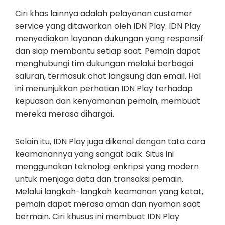
Ciri khas lainnya adalah pelayanan customer
service yang ditawarkan oleh IDN Play. IDN Play
menyediakan layanan dukungan yang responsif
dan siap membantu setiap saat. Pemain dapat
menghubungi tim dukungan melalui berbagai
saluran, termasuk chat langsung dan email. Hal
ini menunjukkan perhatian IDN Play terhadap
kepuasan dan kenyamanan pemain, membuat
mereka merasa dihargai.
Selain itu, IDN Play juga dikenal dengan tata cara
keamanannya yang sangat baik. Situs ini
menggunakan teknologi enkripsi yang modern
untuk menjaga data dan transaksi pemain.
Melalui langkah-langkah keamanan yang ketat,
pemain dapat merasa aman dan nyaman saat
bermain. Ciri khusus ini membuat IDN Play