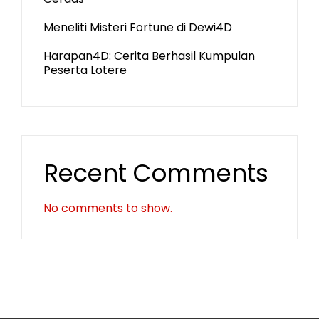
Meneliti Misteri Fortune di Dewi4D
Harapan4D: Cerita Berhasil Kumpulan
Peserta Lotere
Recent Comments
No comments to show.