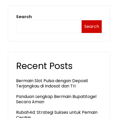
Search
Search
Recent Posts
Bermain Slot Pulsa dengan Deposit
Terjangkau di Indosat dan Tri
Panduan Lengkap Bermain Bupatitogel
Secara Aman
Rubah4d: Strategi Sukses untuk Pemain
Cerdas