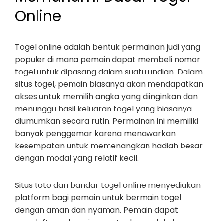
Online
Togel online adalah bentuk permainan judi yang
populer di mana pemain dapat membeli nomor
togel untuk dipasang dalam suatu undian. Dalam
situs togel, pemain biasanya akan mendapatkan
akses untuk memilih angka yang diinginkan dan
menunggu hasil keluaran togel yang biasanya
diumumkan secara rutin. Permainan ini memiliki
banyak penggemar karena menawarkan
kesempatan untuk memenangkan hadiah besar
dengan modal yang relatif kecil.
Situs toto dan bandar togel online menyediakan
platform bagi pemain untuk bermain togel
dengan aman dan nyaman. Pemain dapat