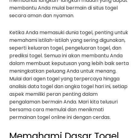
membahas langkah-langkah mudah yang dapat
membantu Anda mulai bermain di situs togel
secara aman dan nyaman.
Ketika Anda memasuki dunia togel, penting untuk
memahami istilah-istilah yang sering digunakan,
seperti keluaran togel, pengeluaran togel, dan
prediksi togel. Semua ini akan membantu Anda
dalam membuat keputusan yang lebih baik serta
meningkatkan peluang Anda untuk menang.
Mulai dari agen togel yang terpercaya hingga
analisis data togel dan angka togel hari ini, setiap
aspek memiliki peran penting dalam
pengalaman bermain Anda. Mari kita telusuri
bersama cara memulai dan menikmati
permainan togel online ini dengan cerdas.
Memahami Dasar Togel