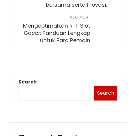
bersama serta Inovasi.
NEXT POST
Mengoptimalkan RTP Slot
Gacor: Panduan Lengkap
untuk Para Pemain
Search
Search