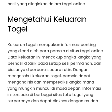
hasil yang diinginkan dalam togel online.
Mengetahui Keluaran
Togel
Keluaran togel merupakan informasi penting
yang dicari oleh para pemain di situs togel online.
Data keluaran ini mencakup angka-angka yang
berhasil ditarik pada setiap sesi permainan, dan
biasanya diperbarui secara rutin. Dengan
mengetahui keluaran togel, pemain dapat
menganalisis dan memprediksi angka mana
yang mungkin muncul di masa depan. Informasi
ini tersedia di berbagai situs toto togel yang
terpercaya dan dapat diakses dengan mudah.