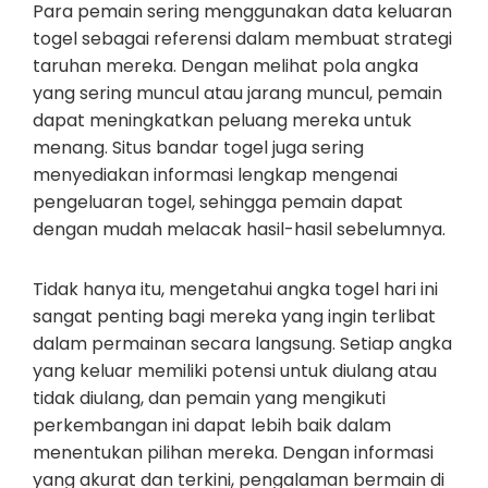
Para pemain sering menggunakan data keluaran
togel sebagai referensi dalam membuat strategi
taruhan mereka. Dengan melihat pola angka
yang sering muncul atau jarang muncul, pemain
dapat meningkatkan peluang mereka untuk
menang. Situs bandar togel juga sering
menyediakan informasi lengkap mengenai
pengeluaran togel, sehingga pemain dapat
dengan mudah melacak hasil-hasil sebelumnya.
Tidak hanya itu, mengetahui angka togel hari ini
sangat penting bagi mereka yang ingin terlibat
dalam permainan secara langsung. Setiap angka
yang keluar memiliki potensi untuk diulang atau
tidak diulang, dan pemain yang mengikuti
perkembangan ini dapat lebih baik dalam
menentukan pilihan mereka. Dengan informasi
yang akurat dan terkini, pengalaman bermain di