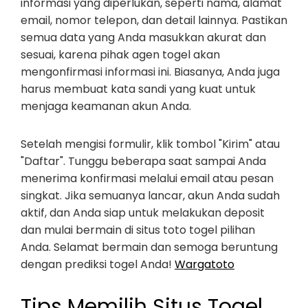
informasi yang diperlukan, seperti nama, alamat
email, nomor telepon, dan detail lainnya. Pastikan
semua data yang Anda masukkan akurat dan
sesuai, karena pihak agen togel akan
mengonfirmasi informasi ini. Biasanya, Anda juga
harus membuat kata sandi yang kuat untuk
menjaga keamanan akun Anda.
Setelah mengisi formulir, klik tombol "Kirim" atau
"Daftar". Tunggu beberapa saat sampai Anda
menerima konfirmasi melalui email atau pesan
singkat. Jika semuanya lancar, akun Anda sudah
aktif, dan Anda siap untuk melakukan deposit
dan mulai bermain di situs toto togel pilihan
Anda. Selamat bermain dan semoga beruntung
dengan prediksi togel Anda!
Wargatoto
Tips Memilih Situs Togel