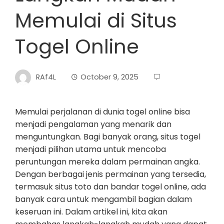
Memulai di Situs
Togel Online
RAf4L
October 9, 2025
Memulai perjalanan di dunia togel online bisa
menjadi pengalaman yang menarik dan
menguntungkan. Bagi banyak orang, situs togel
menjadi pilihan utama untuk mencoba
peruntungan mereka dalam permainan angka.
Dengan berbagai jenis permainan yang tersedia,
termasuk situs toto dan bandar togel online, ada
banyak cara untuk mengambil bagian dalam
keseruan ini. Dalam artikel ini, kita akan