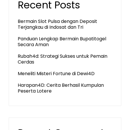
Recent Posts
Bermain Slot Pulsa dengan Deposit
Terjangkau di Indosat dan Tri
Panduan Lengkap Bermain Bupatitogel
Secara Aman
Rubah4d: Strategi Sukses untuk Pemain
Cerdas
Meneliti Misteri Fortune di Dewi4D
Harapan4D: Cerita Berhasil Kumpulan
Peserta Lotere