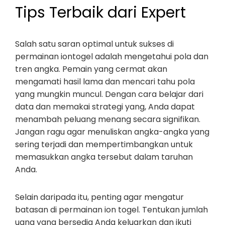
Tips Terbaik dari Expert
Salah satu saran optimal untuk sukses di
permainan iontogel adalah mengetahui pola dan
tren angka. Pemain yang cermat akan
mengamati hasil lama dan mencari tahu pola
yang mungkin muncul. Dengan cara belajar dari
data dan memakai strategi yang, Anda dapat
menambah peluang menang secara signifikan.
Jangan ragu agar menuliskan angka-angka yang
sering terjadi dan mempertimbangkan untuk
memasukkan angka tersebut dalam taruhan
Anda.
Selain daripada itu, penting agar mengatur
batasan di permainan ion togel. Tentukan jumlah
uang yang bersedia Anda keluarkan dan ikuti