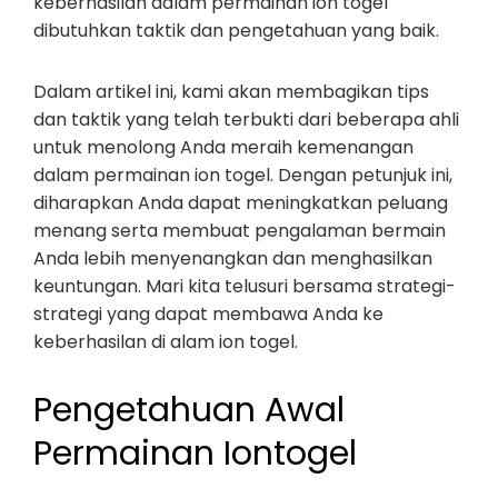
keberhasilan dalam permainan ion togel
dibutuhkan taktik dan pengetahuan yang baik.
Dalam artikel ini, kami akan membagikan tips
dan taktik yang telah terbukti dari beberapa ahli
untuk menolong Anda meraih kemenangan
dalam permainan ion togel. Dengan petunjuk ini,
diharapkan Anda dapat meningkatkan peluang
menang serta membuat pengalaman bermain
Anda lebih menyenangkan dan menghasilkan
keuntungan. Mari kita telusuri bersama strategi-
strategi yang dapat membawa Anda ke
keberhasilan di alam ion togel.
Pengetahuan Awal
Permainan Iontogel