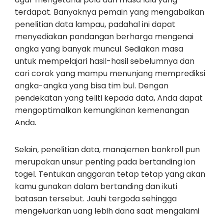
terdapat. Banyaknya pemain yang mengabaikan
penelitian data lampau, padahal ini dapat
menyediakan pandangan berharga mengenai
angka yang banyak muncul. Sediakan masa
untuk mempelajari hasil-hasil sebelumnya dan
cari corak yang mampu menunjang memprediksi
angka-angka yang bisa tim bul. Dengan
pendekatan yang teliti kepada data, Anda dapat
mengoptimalkan kemungkinan kemenangan
Anda.
Selain, penelitian data, manajemen bankroll pun
merupakan unsur penting pada bertanding ion
togel. Tentukan anggaran tetap tetap yang akan
kamu gunakan dalam bertanding dan ikuti
batasan tersebut. Jauhi tergoda sehingga
mengeluarkan uang lebih dana saat mengalami