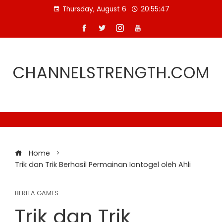
Skip
Thursday, August 6
20:55:48
to
content
CHANNELSTRENGTH.COM
Home
Trik dan Trik Berhasil Permainan Iontogel oleh Ahli
BERITA GAMES
Trik dan Trik