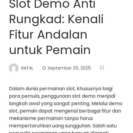
Slot Demo Anti
Rungkad: Kenali
Fitur Andalan
untuk Pemain
RAf4L
September 25, 2025
Dalam dunia permainan slot, khususnya bagi
para pemula, penggunaan slot demo menjadi
langkah awal yang sangat penting. Melalui demo
slot, pemain dapat mengenal berbagai fitur dan
mekanisme permainan tanpa harus
mempertaruhkan uang sungguhan. Salah satu