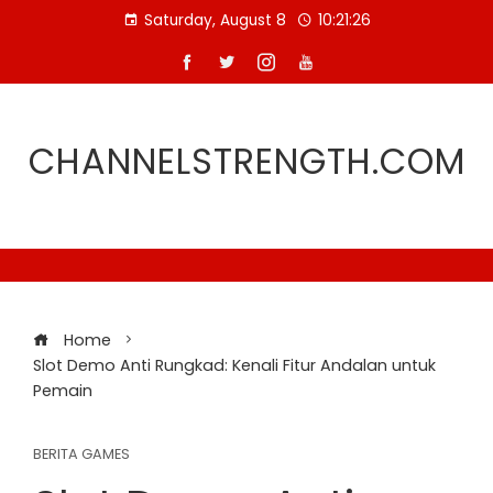
Skip
Saturday, August 8
10:21:26
to
content
CHANNELSTRENGTH.COM
Home
Slot Demo Anti Rungkad: Kenali Fitur Andalan untuk
Pemain
BERITA GAMES