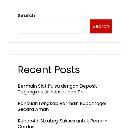
Search
Search
Recent Posts
Bermain Slot Pulsa dengan Deposit
Terjangkau di Indosat dan Tri
Panduan Lengkap Bermain Bupatitogel
Secara Aman
Rubah4d: Strategi Sukses untuk Pemain
Cerdas