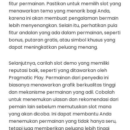
fitur permainan. Pastikan untuk memilih slot yang
menawarkan tema yang menarik bagi Anda,
karena ini akan membuat pengalaman bermain
lebih menyenangkan. Selain itu, perhatikan pula
fitur andalan yang ada dalam permainan, seperti
bonus, putaran gratis, atau simbol khusus yang
dapat meningkatkan peluang menang.
Selanjutnya, carilah slot demo yang memiliki
reputasi baik, seperti yang ditawarkan oleh
Pragmatic Play. Permainan dari penyedia ini
biasanya menawarkan grafik berkualitas tinggi
dan mekanisme permainan yang adil. Cobalah
untuk menemukan ulasan dan rekomendasi dari
pemain lain sebelum memutuskan slot mana
yang akan dicoba. Ini dapat membantu Anda
menemukan permainan yang tidak hanya seru,
tetapi juga memberikan peluang lebih tinggi