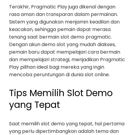
Terakhir, Pragmatic Play juga dikenal dengan
rasa aman dan transparan dalam permainan.
Sistem yang digunakan menjamin keadilan dan
keacakan, sehingga pemain dapat merasa
tenang saat bermain slot demo pragmatic.
Dengan akun demo slot yang mudah diakses,
pemain baru dapat mempelajari cara bermain
dan mempelajari strategi, menjadikan Pragmatic
Play pilihan ideal bagi mereka yang ingin
mencoba peruntungan di dunia slot online.
Tips Memilih Slot Demo
yang Tepat
Saat memilih slot demo yang tepat, hal pertama
yang perlu dipertimbangkan adalah tema dan