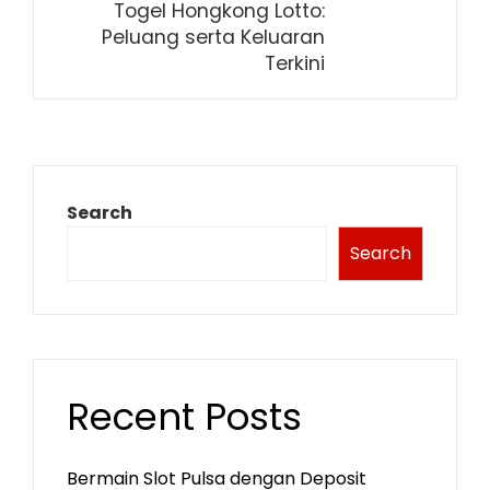
Togel Hongkong Lotto:
Peluang serta Keluaran
Terkini
Search
Search
Recent Posts
Bermain Slot Pulsa dengan Deposit