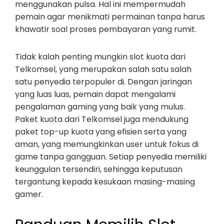
menggunakan pulsa. Hal ini mempermudah
pemain agar menikmati permainan tanpa harus
khawatir soal proses pembayaran yang rumit.
Tidak kalah penting mungkin slot kuota dari
Telkomsel, yang merupakan salah satu salah
satu penyedia terpopuler di. Dengan jaringan
yang luas luas, pemain dapat mengalami
pengalaman gaming yang baik yang mulus.
Paket kuota dari Telkomsel juga mendukung
paket top-up kuota yang efisien serta yang
aman, yang memungkinkan user untuk fokus di
game tanpa gangguan. Setiap penyedia memiliki
keunggulan tersendiri, sehingga keputusan
tergantung kepada kesukaan masing-masing
gamer.