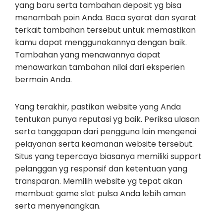
yang baru serta tambahan deposit yg bisa
menambah poin Anda. Baca syarat dan syarat
terkait tambahan tersebut untuk memastikan
kamu dapat menggunakannya dengan baik.
Tambahan yang menawannya dapat
menawarkan tambahan nilai dari eksperien
bermain Anda.
Yang terakhir, pastikan website yang Anda
tentukan punya reputasi yg baik. Periksa ulasan
serta tanggapan dari pengguna lain mengenai
pelayanan serta keamanan website tersebut.
Situs yang tepercaya biasanya memiliki support
pelanggan yg responsif dan ketentuan yang
transparan. Memilih website yg tepat akan
membuat game slot pulsa Anda lebih aman
serta menyenangkan.