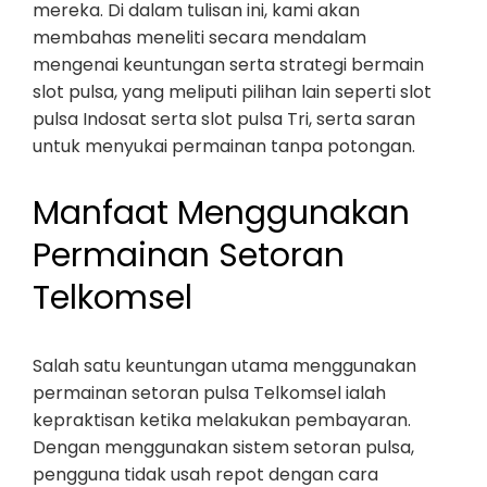
mereka. Di dalam tulisan ini, kami akan
membahas meneliti secara mendalam
mengenai keuntungan serta strategi bermain
slot pulsa, yang meliputi pilihan lain seperti slot
pulsa Indosat serta slot pulsa Tri, serta saran
untuk menyukai permainan tanpa potongan.
Manfaat Menggunakan
Permainan Setoran
Telkomsel
Salah satu keuntungan utama menggunakan
permainan setoran pulsa Telkomsel ialah
kepraktisan ketika melakukan pembayaran.
Dengan menggunakan sistem setoran pulsa,
pengguna tidak usah repot dengan cara