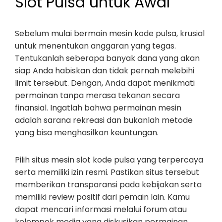
Slot Pulsa untuk Awal
Sebelum mulai bermain mesin kode pulsa, krusial
untuk menentukan anggaran yang tegas.
Tentukanlah seberapa banyak dana yang akan
siap Anda habiskan dan tidak pernah melebihi
limit tersebut. Dengan, Anda dapat menikmati
permainan tanpa merasa tekanan secara
finansial. Ingatlah bahwa permainan mesin
adalah sarana rekreasi dan bukanlah metode
yang bisa menghasilkan keuntungan.
Pilih situs mesin slot kode pulsa yang terpercaya
serta memiliki izin resmi. Pastikan situs tersebut
memberikan transparansi pada kebijakan serta
memiliki review positif dari pemain lain. Kamu
dapat mencari informasi melalui forum atau
kelompok media yang diskusikan permainan.