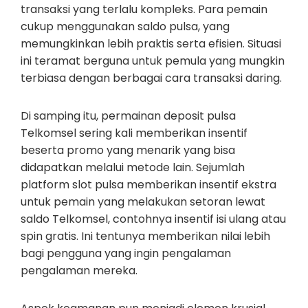
transaksi yang terlalu kompleks. Para pemain
cukup menggunakan saldo pulsa, yang
memungkinkan lebih praktis serta efisien. Situasi
ini teramat berguna untuk pemula yang mungkin
terbiasa dengan berbagai cara transaksi daring.
Di samping itu, permainan deposit pulsa
Telkomsel sering kali memberikan insentif
beserta promo yang menarik yang bisa
didapatkan melalui metode lain. Sejumlah
platform slot pulsa memberikan insentif ekstra
untuk pemain yang melakukan setoran lewat
saldo Telkomsel, contohnya insentif isi ulang atau
spin gratis. Ini tentunya memberikan nilai lebih
bagi pengguna yang ingin pengalaman
pengalaman mereka.