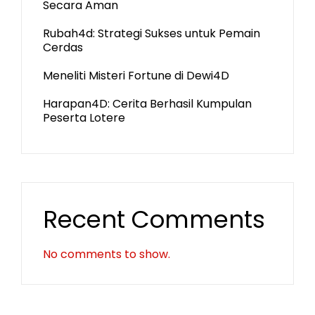
Secara Aman
Rubah4d: Strategi Sukses untuk Pemain
Cerdas
Meneliti Misteri Fortune di Dewi4D
Harapan4D: Cerita Berhasil Kumpulan
Peserta Lotere
Recent Comments
No comments to show.