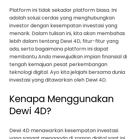
Platform ini tidak sekadar platform biasa. Ini
adalah solusi cerdas yang menghubungkan
investor dengan kesempatan investasi yang
menarik. Dalam tulisan ini, kita akan membahas
lebih dalam tentang Dewi 4D, fitur-fitur yang
ada, serta bagaimana platform ini dapat
membantu Anda mewujudkan impian finansial di
tengah kemajuan pesat perkembangan
teknologi digital. Ayo kita jelajahi bersama dunia
investasi yang ditawarkan oleh Dewi 4D.
Kenapa Menggunakan
Dewi 4D?
Dewi 4D menawarkan kesempatan investasi
yang sangat menggoda di zaman digital saat ini