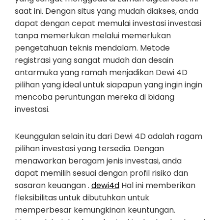
saat ini. Dengan situs yang mudah diakses, anda
dapat dengan cepat memulai investasi investasi
tanpa memerlukan melalui memerlukan
pengetahuan teknis mendalam. Metode
registrasi yang sangat mudah dan desain
antarmuka yang ramah menjadikan Dewi 4D
pilihan yang ideal untuk siapapun yang ingin ingin
mencoba peruntungan mereka di bidang
investasi.
Keunggulan selain itu dari Dewi 4D adalah ragam
pilihan investasi yang tersedia. Dengan
menawarkan beragam jenis investasi, anda
dapat memilih sesuai dengan profil risiko dan
sasaran keuangan .
dewi4d
Hal ini memberikan
fleksibilitas untuk dibutuhkan untuk
memperbesar kemungkinan keuntungan.