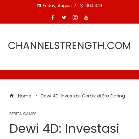
Skip
Friday, August 7
06:03:20
to
content
CHANNELSTRENGTH.COM
Home
Dewi 4D: Investasi Cerdik di Era Daring
BERITA GAMES
Dewi 4D: Investasi