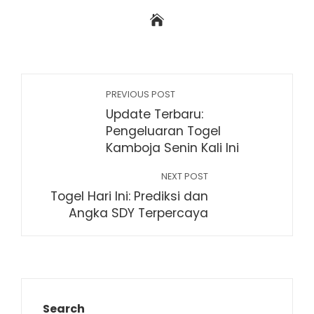
PREVIOUS POST
Update Terbaru:
Pengeluaran Togel
Kamboja Senin Kali Ini
NEXT POST
Togel Hari Ini: Prediksi dan
Angka SDY Terpercaya
Search