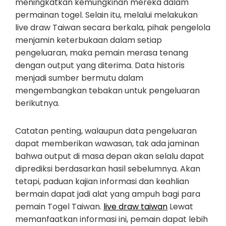
meningkatkan kemungkinan mereka dalam
permainan togel. Selain itu, melalui melakukan
live draw Taiwan secara berkala, pihak pengelola
menjamin keterbukaan dalam setiap
pengeluaran, maka pemain merasa tenang
dengan output yang diterima. Data historis
menjadi sumber bermutu dalam
mengembangkan tebakan untuk pengeluaran
berikutnya.
Catatan penting, walaupun data pengeluaran
dapat memberikan wawasan, tak ada jaminan
bahwa output di masa depan akan selalu dapat
diprediksi berdasarkan hasil sebelumnya. Akan
tetapi, paduan kajian informasi dan keahlian
bermain dapat jadi alat yang ampuh bagi para
pemain Togel Taiwan.
live draw taiwan
Lewat
memanfaatkan informasi ini, pemain dapat lebih