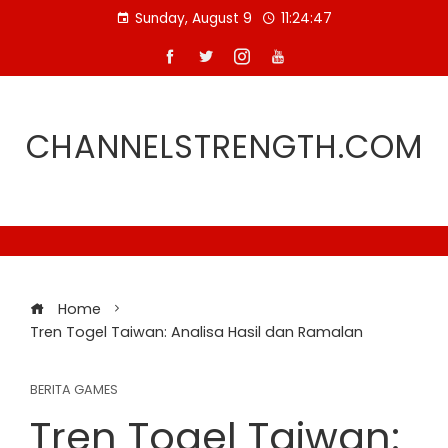
Skip
Sunday, August 9
11:24:48
to
content
CHANNELSTRENGTH.COM
Home
Tren Togel Taiwan: Analisa Hasil dan Ramalan
BERITA GAMES
Tren Togel Taiwan: