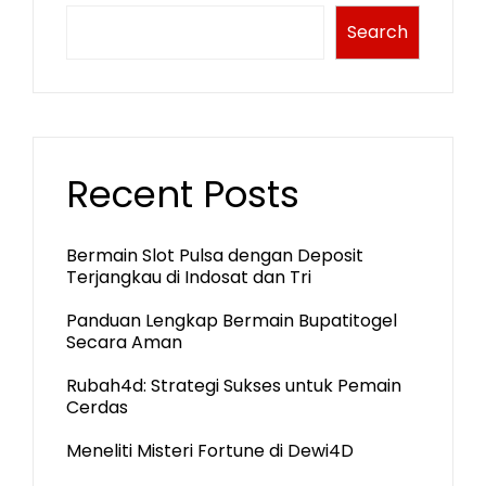
Search
Recent Posts
Bermain Slot Pulsa dengan Deposit
Terjangkau di Indosat dan Tri
Panduan Lengkap Bermain Bupatitogel
Secara Aman
Rubah4d: Strategi Sukses untuk Pemain
Cerdas
Meneliti Misteri Fortune di Dewi4D