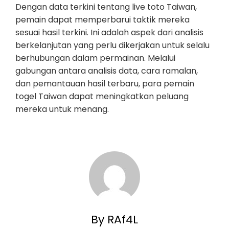
Dengan data terkini tentang live toto Taiwan,
pemain dapat memperbarui taktik mereka
sesuai hasil terkini. Ini adalah aspek dari analisis
berkelanjutan yang perlu dikerjakan untuk selalu
berhubungan dalam permainan. Melalui
gabungan antara analisis data, cara ramalan,
dan pemantauan hasil terbaru, para pemain
togel Taiwan dapat meningkatkan peluang
mereka untuk menang.
By RAf4L