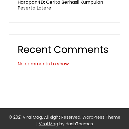
Harapan4D: Cerita Berhasil Kumpulan
Peserta Lotere
Recent Comments
No comments to show.
© 2021 Viral Mag. All Right Reserved.
WordPress Theme
|
Viral Mag
by HashThemes