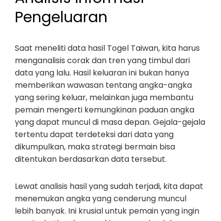
Pengeluaran
Saat meneliti data hasil Togel Taiwan, kita harus
menganalisis corak dan tren yang timbul dari
data yang lalu. Hasil keluaran ini bukan hanya
memberikan wawasan tentang angka-angka
yang sering keluar, melainkan juga membantu
pemain mengerti kemungkinan paduan angka
yang dapat muncul di masa depan. Gejala-gejala
tertentu dapat terdeteksi dari data yang
dikumpulkan, maka strategi bermain bisa
ditentukan berdasarkan data tersebut.
Lewat analisis hasil yang sudah terjadi, kita dapat
menemukan angka yang cenderung muncul
lebih banyak. Ini krusial untuk pemain yang ingin