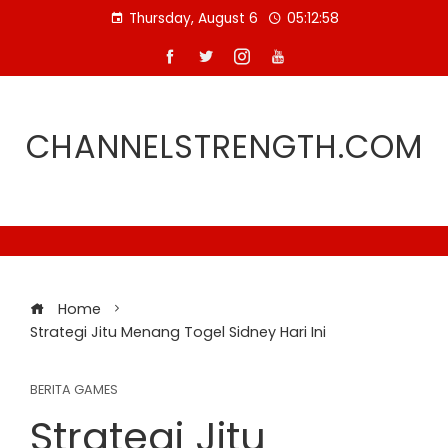
Skip
Thursday, August 6
05:12:59
to
content
CHANNELSTRENGTH.COM
Home
Strategi Jitu Menang Togel Sidney Hari Ini
BERITA GAMES
Strategi Jitu