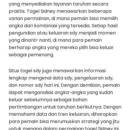
yang menyediakan layanan taruhan secara
praktis. Togel Sidney menawarkan beberapa
varian permainan, di mana pemain bisa memilih
angka dari kombinasi yang tersedia. Setiap hasil
pengundian atau keluaran sdy menjadi momen
yang dinanti-nanti, di mana para pemain
berharap angka yang mereka pilih bisa keluar
sebagai pemenang.
Situs togel sdy juga menawarkan informasi
lengkap mengenai data sdy, pengeluaran sdy,
dan nomor sdy hari ini. Dengan demikian, pemain
dapat menganalisis angka-angka yang sudah
keluar sebelumnya sebagai bahan
pertimbangan untuk taruhan berikutnya. Dengan
memahami data dan tren keluaran, diharapkan
para pemain bisa merumuskan strategi yang jitu
untuk menang dalam permainan togel Sidney ini.