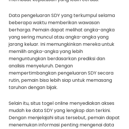
Data pengeluaran SDY yang terkumpul selama
beberapa waktu memberikan wawasan
berharga. Pemain dapat melihat angka-angka
yang sering muncul atau angka-angka yang
jarang keluar. Ini memungkinkan mereka untuk
memilih angka-angka yang lebih
menguntungkan berdasarkan prediksi dan
analisis menyeluruh. Dengan
mempertimbangkan pengeluaran SDY secara
rutin, pemain bisa lebih siap untuk memasang
taruhan dengan bijak.
Selain itu, situs togel online menyediakan akses
mudah ke data SDY yang lengkap dan terkini.
Dengan menjelajahi situs tersebut, pemain dapat
menemukan informasi penting mengenai data