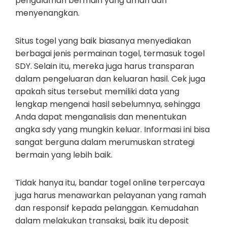
pengalaman bermain yang aman dan
menyenangkan.
Situs togel yang baik biasanya menyediakan
berbagai jenis permainan togel, termasuk togel
SDY. Selain itu, mereka juga harus transparan
dalam pengeluaran dan keluaran hasil. Cek juga
apakah situs tersebut memiliki data yang
lengkap mengenai hasil sebelumnya, sehingga
Anda dapat menganalisis dan menentukan
angka sdy yang mungkin keluar. Informasi ini bisa
sangat berguna dalam merumuskan strategi
bermain yang lebih baik.
Tidak hanya itu, bandar togel online terpercaya
juga harus menawarkan pelayanan yang ramah
dan responsif kepada pelanggan. Kemudahan
dalam melakukan transaksi, baik itu deposit