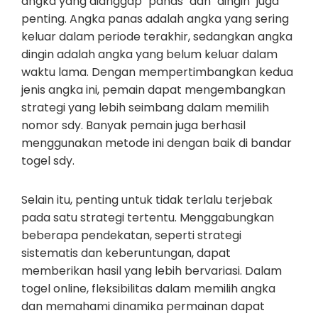
angka yang dianggap "panas" dan "dingin" juga
penting. Angka panas adalah angka yang sering
keluar dalam periode terakhir, sedangkan angka
dingin adalah angka yang belum keluar dalam
waktu lama. Dengan mempertimbangkan kedua
jenis angka ini, pemain dapat mengembangkan
strategi yang lebih seimbang dalam memilih
nomor sdy. Banyak pemain juga berhasil
menggunakan metode ini dengan baik di bandar
togel sdy.
Selain itu, penting untuk tidak terlalu terjebak
pada satu strategi tertentu. Menggabungkan
beberapa pendekatan, seperti strategi
sistematis dan keberuntungan, dapat
memberikan hasil yang lebih bervariasi. Dalam
togel online, fleksibilitas dalam memilih angka
dan memahami dinamika permainan dapat