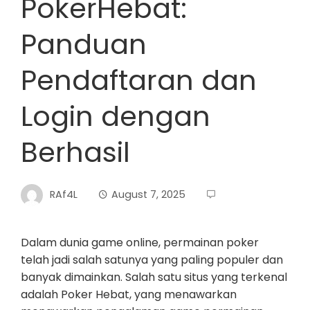
PokerHebat:
Panduan
Pendaftaran dan
Login dengan
Berhasil
RAf4L
August 7, 2025
Dalam dunia game online, permainan poker
telah jadi salah satunya yang paling populer dan
banyak dimainkan. Salah satu situs yang terkenal
adalah Poker Hebat, yang menawarkan