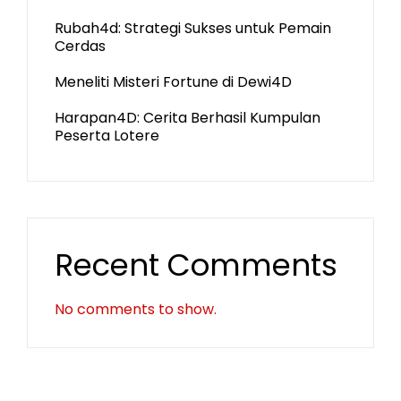
Rubah4d: Strategi Sukses untuk Pemain
Cerdas
Meneliti Misteri Fortune di Dewi4D
Harapan4D: Cerita Berhasil Kumpulan
Peserta Lotere
Recent Comments
No comments to show.