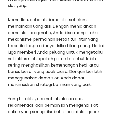
slot yang.
Kemudian, cobalah demo slot sebelum
memainkan uang asli. Dengan menjalankan
demo slot pragmatic, Anda bisa mengetahui
mekanisme permainan serta fitur-fitur yang
tersedia tanpa adanya risiko hilang uang. Hal ini
juga memberi Anda peluang untuk mengetahui
volatilitas slot; apakah game tersebut lebih
sering menghasilkan kemenangan kecil atau
bonus besar yang tidak biasa. Dengan berlatih
menggunakan demo slot, Anda dapat
merumuskan strategi bermain yang baik.
Yang terakhir, cermatilah ulasan dan
rekomendasi dari pemain lain mengenai slot
online yang sering disebut sebagai slot gacor.