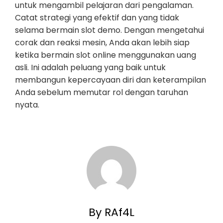
untuk mengambil pelajaran dari pengalaman.
Catat strategi yang efektif dan yang tidak
selama bermain slot demo. Dengan mengetahui
corak dan reaksi mesin, Anda akan lebih siap
ketika bermain slot online menggunakan uang
asli. Ini adalah peluang yang baik untuk
membangun kepercayaan diri dan keterampilan
Anda sebelum memutar rol dengan taruhan
nyata.
By RAf4L