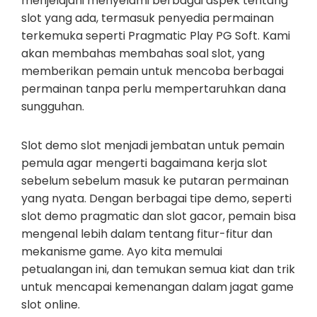
menjelajahi menyelami berbagai aspek tentang
slot yang ada, termasuk penyedia permainan
terkemuka seperti Pragmatic Play PG Soft. Kami
akan membahas membahas soal slot, yang
memberikan pemain untuk mencoba berbagai
permainan tanpa perlu mempertaruhkan dana
sungguhan.
Slot demo slot menjadi jembatan untuk pemain
pemula agar mengerti bagaimana kerja slot
sebelum sebelum masuk ke putaran permainan
yang nyata. Dengan berbagai tipe demo, seperti
slot demo pragmatic dan slot gacor, pemain bisa
mengenal lebih dalam tentang fitur-fitur dan
mekanisme game. Ayo kita memulai
petualangan ini, dan temukan semua kiat dan trik
untuk mencapai kemenangan dalam jagat game
slot online.