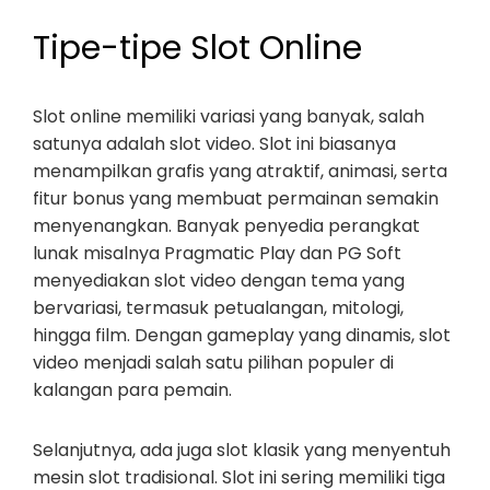
Tipe-tipe Slot Online
Slot online memiliki variasi yang banyak, salah
satunya adalah slot video. Slot ini biasanya
menampilkan grafis yang atraktif, animasi, serta
fitur bonus yang membuat permainan semakin
menyenangkan. Banyak penyedia perangkat
lunak misalnya Pragmatic Play dan PG Soft
menyediakan slot video dengan tema yang
bervariasi, termasuk petualangan, mitologi,
hingga film. Dengan gameplay yang dinamis, slot
video menjadi salah satu pilihan populer di
kalangan para pemain.
Selanjutnya, ada juga slot klasik yang menyentuh
mesin slot tradisional. Slot ini sering memiliki tiga