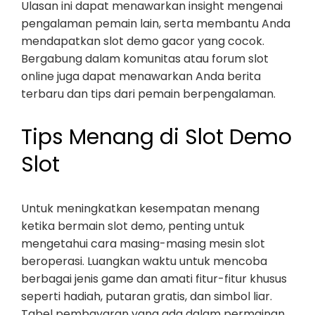
Ulasan ini dapat menawarkan insight mengenai
pengalaman pemain lain, serta membantu Anda
mendapatkan slot demo gacor yang cocok.
Bergabung dalam komunitas atau forum slot
online juga dapat menawarkan Anda berita
terbaru dan tips dari pemain berpengalaman.
Tips Menang di Slot Demo
Slot
Untuk meningkatkan kesempatan menang
ketika bermain slot demo, penting untuk
mengetahui cara masing-masing mesin slot
beroperasi. Luangkan waktu untuk mencoba
berbagai jenis game dan amati fitur-fitur khusus
seperti hadiah, putaran gratis, dan simbol liar.
Tabel pembayaran yang ada dalam permainan