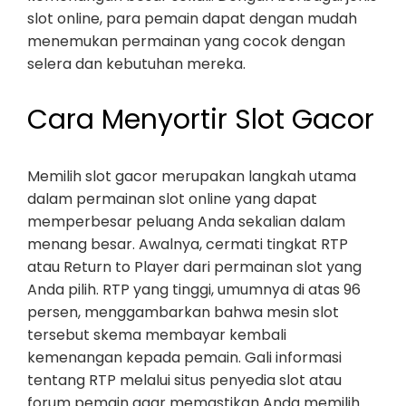
slot online, para pemain dapat dengan mudah
menemukan permainan yang cocok dengan
selera dan kebutuhan mereka.
Cara Menyortir Slot Gacor
Memilih slot gacor merupakan langkah utama
dalam permainan slot online yang dapat
memperbesar peluang Anda sekalian dalam
menang besar. Awalnya, cermati tingkat RTP
atau Return to Player dari permainan slot yang
Anda pilih. RTP yang tinggi, umumnya di atas 96
persen, menggambarkan bahwa mesin slot
tersebut skema membayar kembali
kemenangan kepada pemain. Gali informasi
tentang RTP melalui situs penyedia slot atau
forum pemain agar memastikan Anda memilih