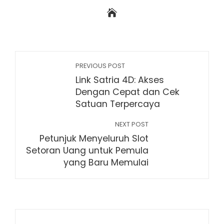
PREVIOUS POST
Link Satria 4D: Akses
Dengan Cepat dan Cek
Satuan Terpercaya
NEXT POST
Petunjuk Menyeluruh Slot
Setoran Uang untuk Pemula
yang Baru Memulai