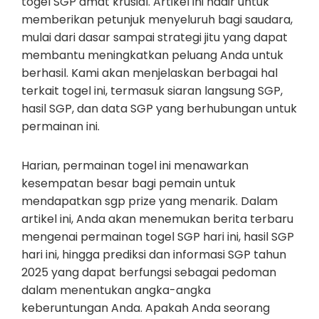
togel SGP amat krusial. Artikel ini hadir untuk
memberikan petunjuk menyeluruh bagi saudara,
mulai dari dasar sampai strategi jitu yang dapat
membantu meningkatkan peluang Anda untuk
berhasil. Kami akan menjelaskan berbagai hal
terkait togel ini, termasuk siaran langsung SGP,
hasil SGP, dan data SGP yang berhubungan untuk
permainan ini.
Harian, permainan togel ini menawarkan
kesempatan besar bagi pemain untuk
mendapatkan sgp prize yang menarik. Dalam
artikel ini, Anda akan menemukan berita terbaru
mengenai permainan togel SGP hari ini, hasil SGP
hari ini, hingga prediksi dan informasi SGP tahun
2025 yang dapat berfungsi sebagai pedoman
dalam menentukan angka-angka
keberuntungan Anda. Apakah Anda seorang