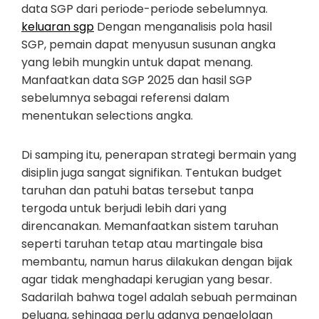
data SGP dari periode-periode sebelumnya.
keluaran sgp
Dengan menganalisis pola hasil
SGP, pemain dapat menyusun susunan angka
yang lebih mungkin untuk dapat menang.
Manfaatkan data SGP 2025 dan hasil SGP
sebelumnya sebagai referensi dalam
menentukan selections angka.
Di samping itu, penerapan strategi bermain yang
disiplin juga sangat signifikan. Tentukan budget
taruhan dan patuhi batas tersebut tanpa
tergoda untuk berjudi lebih dari yang
direncanakan. Memanfaatkan sistem taruhan
seperti taruhan tetap atau martingale bisa
membantu, namun harus dilakukan dengan bijak
agar tidak menghadapi kerugian yang besar.
Sadarilah bahwa togel adalah sebuah permainan
peluang, sehingga perlu adanya pengelolaan