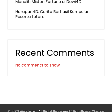
Meneliti Misteri Fortune di Dewi4D
Harapan4D: Cerita Berhasil Kumpulan
Peserta Lotere
Recent Comments
No comments to show.
© 2021 Viral Mag. All Right Reserved.
WordPress Theme