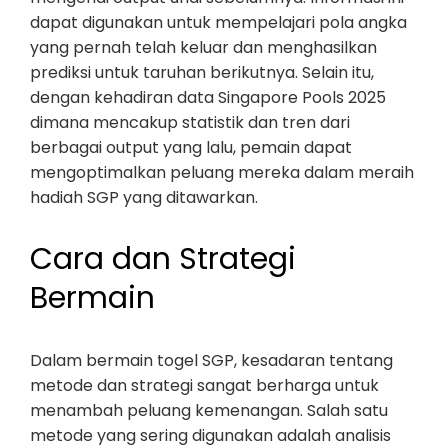
dapat digunakan untuk mempelajari pola angka
yang pernah telah keluar dan menghasilkan
prediksi untuk taruhan berikutnya. Selain itu,
dengan kehadiran data Singapore Pools 2025
dimana mencakup statistik dan tren dari
berbagai output yang lalu, pemain dapat
mengoptimalkan peluang mereka dalam meraih
hadiah SGP yang ditawarkan.
Cara dan Strategi
Bermain
Dalam bermain togel SGP, kesadaran tentang
metode dan strategi sangat berharga untuk
menambah peluang kemenangan. Salah satu
metode yang sering digunakan adalah analisis