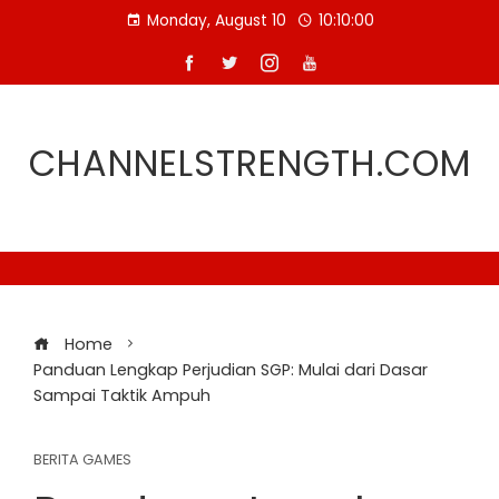
Skip
Monday, August 10
10:10:00
to
content
CHANNELSTRENGTH.COM
Home
Panduan Lengkap Perjudian SGP: Mulai dari Dasar
Sampai Taktik Ampuh
BERITA GAMES