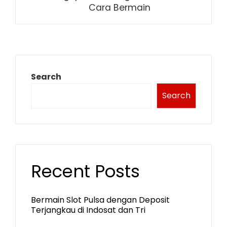
Cara Bermain
Search
Search
Recent Posts
Bermain Slot Pulsa dengan Deposit
Terjangkau di Indosat dan Tri