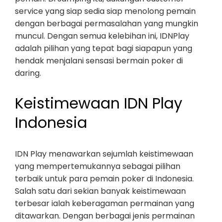
service yang siap sedia siap menolong pemain
dengan berbagai permasalahan yang mungkin
muncul. Dengan semua kelebihan ini, IDNPlay
adalah pilihan yang tepat bagi siapapun yang
hendak menjalani sensasi bermain poker di
daring.
Keistimewaan IDN Play
Indonesia
IDN Play menawarkan sejumlah keistimewaan
yang mempertemukannya sebagai pilihan
terbaik untuk para pemain poker di Indonesia.
Salah satu dari sekian banyak keistimewaan
terbesar ialah keberagaman permainan yang
ditawarkan. Dengan berbagai jenis permainan