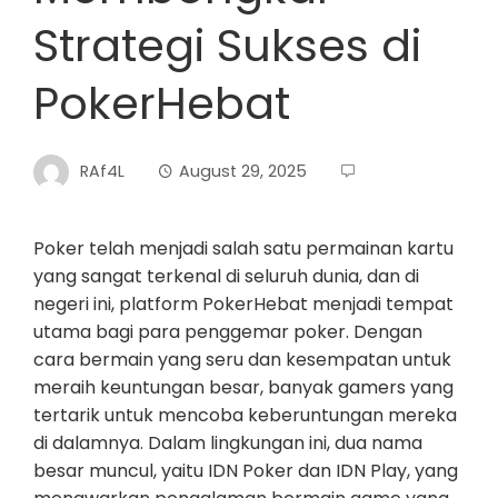
Strategi Sukses di
PokerHebat
RAf4L
August 29, 2025
Poker telah menjadi salah satu permainan kartu
yang sangat terkenal di seluruh dunia, dan di
negeri ini, platform PokerHebat menjadi tempat
utama bagi para penggemar poker. Dengan
cara bermain yang seru dan kesempatan untuk
meraih keuntungan besar, banyak gamers yang
tertarik untuk mencoba keberuntungan mereka
di dalamnya. Dalam lingkungan ini, dua nama
besar muncul, yaitu IDN Poker dan IDN Play, yang