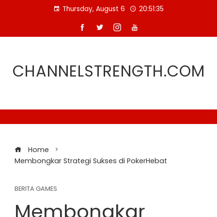
Skip
Thursday, August 6
20:51:35
to
content
CHANNELSTRENGTH.COM
Home
Membongkar Strategi Sukses di PokerHebat
BERITA GAMES
Membongkar