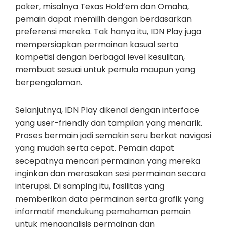
poker, misalnya Texas Hold’em dan Omaha,
pemain dapat memilih dengan berdasarkan
preferensi mereka. Tak hanya itu, IDN Play juga
mempersiapkan permainan kasual serta
kompetisi dengan berbagai level kesulitan,
membuat sesuai untuk pemula maupun yang
berpengalaman.
Selanjutnya, IDN Play dikenal dengan interface
yang user-friendly dan tampilan yang menarik.
Proses bermain jadi semakin seru berkat navigasi
yang mudah serta cepat. Pemain dapat
secepatnya mencari permainan yang mereka
inginkan dan merasakan sesi permainan secara
interupsi. Di samping itu, fasilitas yang
memberikan data permainan serta grafik yang
informatif mendukung pemahaman pemain
untuk menganalisis permainan dan