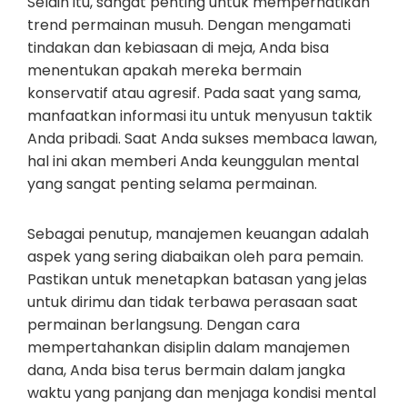
Selain itu, sangat penting untuk memperhatikan
trend permainan musuh. Dengan mengamati
tindakan dan kebiasaan di meja, Anda bisa
menentukan apakah mereka bermain
konservatif atau agresif. Pada saat yang sama,
manfaatkan informasi itu untuk menyusun taktik
Anda pribadi. Saat Anda sukses membaca lawan,
hal ini akan memberi Anda keunggulan mental
yang sangat penting selama permainan.
Sebagai penutup, manajemen keuangan adalah
aspek yang sering diabaikan oleh para pemain.
Pastikan untuk menetapkan batasan yang jelas
untuk dirimu dan tidak terbawa perasaan saat
permainan berlangsung. Dengan cara
mempertahankan disiplin dalam manajemen
dana, Anda bisa terus bermain dalam jangka
waktu yang panjang dan menjaga kondisi mental