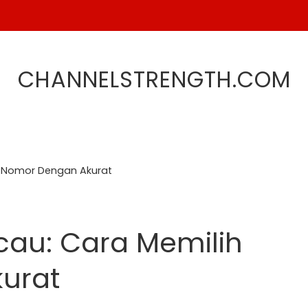
CHANNELSTRENGTH.COM
h Nomor Dengan Akurat
cau: Cara Memilih
urat