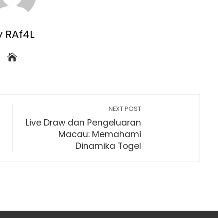
y RAf4L
NEXT POST
Live Draw dan Pengeluaran
Macau: Memahami
Dinamika Togel