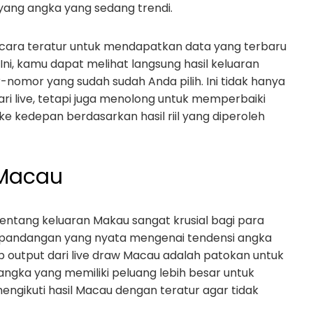
yang angka yang sedang trendi.
secara teratur untuk mendapatkan data yang terbaru
 Ini, kamu dapat melihat langsung hasil keluaran
omor yang sudah sudah Anda pilih. Ini tidak hanya
ri live, tetapi juga menolong untuk memperbaiki
 kedepan berdasarkan hasil riil yang diperoleh
 Macau
entang keluaran Makau sangat krusial bagi para
n pandangan yang nyata mengenai tendensi angka
p output dari live draw Macau adalah patokan untuk
gka yang memiliki peluang lebih besar untuk
 mengikuti hasil Macau dengan teratur agar tidak