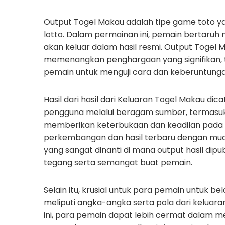
Output Togel Makau adalah tipe game toto y
lotto. Dalam permainan ini, pemain bertaruh
akan keluar dalam hasil resmi. Output Toge
memenangkan penghargaan yang signifikan, 
pemain untuk menguji cara dan keberuntung
Hasil dari hasil dari Keluaran Togel Makau dic
pengguna melalui beragam sumber, termasuk we
memberikan keterbukaan dan keadilan pada 
perkembangan dan hasil terbaru dengan mu
yang sangat dinanti di mana output hasil dip
tegang serta semangat buat pemain.
Selain itu, krusial untuk para pemain untuk be
meliputi angka-angka serta pola dari kelua
ini, para pemain dapat lebih cermat dalam