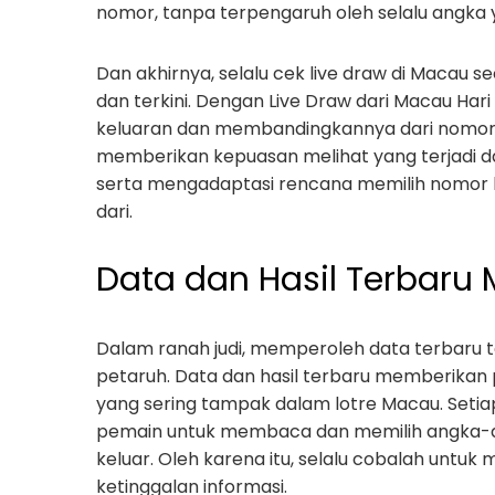
nomor, tanpa terpengaruh oleh selalu angka 
Dan akhirnya, selalu cek live draw di Macau 
dan terkini. Dengan Live Draw dari Macau Hari
keluaran dan membandingkannya dari nomor-n
memberikan kepuasan melihat yang terjadi da
serta mengadaptasi rencana memilih nomor ke
dari.
Data dan Hasil Terbaru
Dalam ranah judi, memperoleh data terbaru t
petaruh. Data dan hasil terbaru memberika
yang sering tampak dalam lotre Macau. Setia
pemain untuk membaca dan memilih angka-an
keluar. Oleh karena itu, selalu cobalah untuk
ketinggalan informasi.