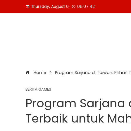
Skip
Thursday, August 6
06:07:42
to
content
Home
Program Sarjana di Taiwan: Pilihan
BERITA GAMES
Program Sarjana d
Terbaik untuk Ma