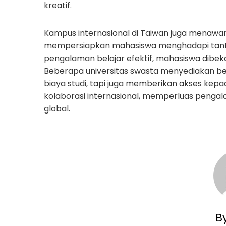
kreatif.
Kampus internasional di Taiwan juga menawa
mempersiapkan mahasiswa menghadapi tanta
pengalaman belajar efektif, mahasiswa dibeka
Beberapa universitas swasta menyediakan bea
biaya studi, tapi juga memberikan akses kepa
kolaborasi internasional, memperluas pengala
global.
B