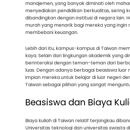
manajemen, yang banyak diminati oleh mahasis
menyediakan pendidikan berkualitas, sering ka
dibandingkan dengan institusi di negara lain. H
murah yang menarik bagi mereka yang ingin 
membebani keuangan.
Lebih dari itu, kampus-kampus di Taiwan mem
kaya. Selain dari lingkungan akademik yang 
berinteraksi dengan teman-teman dari berba
luas. Dengan adanya berbagai beasiswa luar
impian mereka untuk belajar di luar negeri de
Taiwan sebagai pilihan yang sangat mengun
Beasiswa dan Biaya Kul
Biaya kuliah di Taiwan relatif terjangkau di
Universitas teknologi dan universitas swast