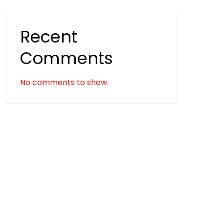
Recent
Comments
No comments to show.