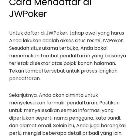
Cara Mendaftar di
JWPoker
Untuk daftar di JWPoker, tahap awal yang harus
Anda lakukan adalah akses situs resmi JWPoker.
Sesudah situs utama terbuka, Anda bakal
menemukan tombol pendaftaran yang biasanya
terletak di sektor atas pojok kanan halaman.
Tekan tombol tersebut untuk proses langkah
pendaftaran.
Selanjutnya, Anda akan diminta untuk
menyelesaikan formulir pendaftaran. Pastikan
untuk menyelesaikan semua informasi yang
diperlukan seperti nama pengguna, kata sandi,
dan alamat email. Selain itu, Anda juga barangkali
perlu mengisi beberapa detail pribadi yang lain.