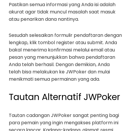
Pastikan semua informasi yang Anda isi adalah
akurat agar tidak muncul masalah saat masuk
atau penarikan dana nantinya.
Sesudah selesaikan formulir pendaftaran dengan
lengkap, klik tombol register atau submit. Anda
bakal menerima konfirmasi melalui email atau
pesan yang menunjukkan bahwa pendaftaran
Anda telah berhasil. Dengan demikian, Anda
telah bisa melakukan ke JWPoker dan mulai
menikmati semua permainan yang ada.
Tautan Alternatif JWPoker
Tautan cadangan JWPoker sangat penting bagi
para pemain yang ingin mengakses platform ini
secara lancar. Kadang-kadang, alamat resmi