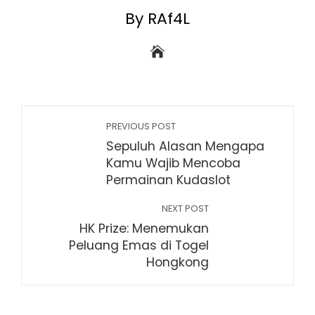
By RAf4L
PREVIOUS POST
Sepuluh Alasan Mengapa
Kamu Wajib Mencoba
Permainan Kudaslot
NEXT POST
HK Prize: Menemukan
Peluang Emas di Togel
Hongkong