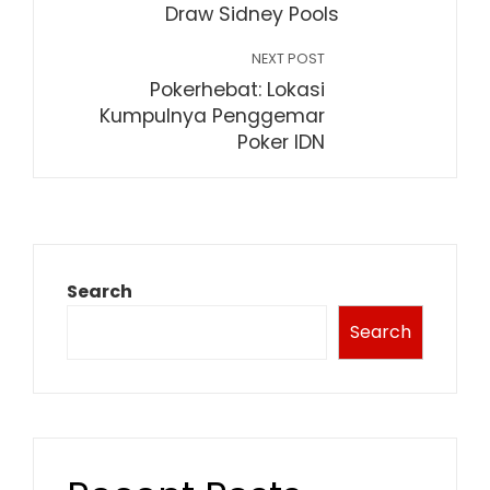
Draw Sidney Pools
NEXT POST
Pokerhebat: Lokasi
Kumpulnya Penggemar
Poker IDN
Search
Search