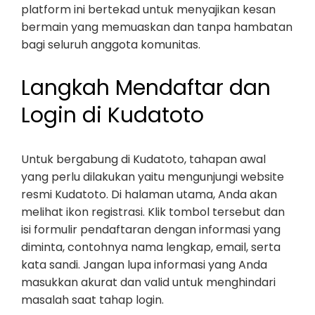
platform ini bertekad untuk menyajikan kesan
bermain yang memuaskan dan tanpa hambatan
bagi seluruh anggota komunitas.
Langkah Mendaftar dan
Login di Kudatoto
Untuk bergabung di Kudatoto, tahapan awal
yang perlu dilakukan yaitu mengunjungi website
resmi Kudatoto. Di halaman utama, Anda akan
melihat ikon registrasi. Klik tombol tersebut dan
isi formulir pendaftaran dengan informasi yang
diminta, contohnya nama lengkap, email, serta
kata sandi. Jangan lupa informasi yang Anda
masukkan akurat dan valid untuk menghindari
masalah saat tahap login.