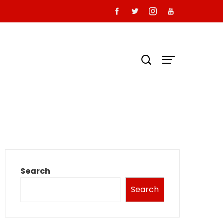
Search
Search