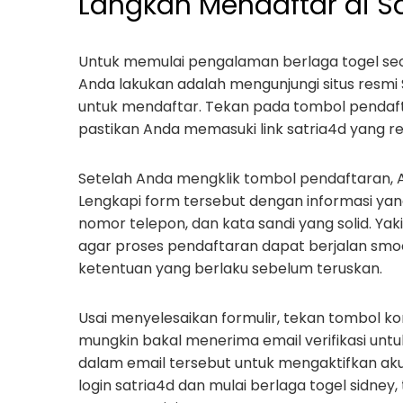
Langkah Mendaftar di S
Untuk memulai pengalaman berlaga togel seca
Anda lakukan adalah mengunjungi situs resmi 
untuk mendaftar. Tekan pada tombol pendafta
pastikan Anda memasuki link satria4d yang r
Setelah Anda mengklik tombol pendaftaran, An
Lengkapi form tersebut dengan informasi yang
nomor telepon, dan kata sandi yang solid. Y
agar proses pendaftaran dapat berjalan smoo
ketentuan yang berlaku sebelum teruskan.
Usai menyelesaikan formulir, tekan tombol k
mungkin bakal menerima email verifikasi untu
dalam email tersebut untuk mengaktifkan aku
login satria4d dan mulai berlaga togel sidney,