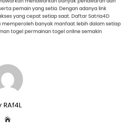
a menawarkan menawarkan banyak penawaran dan
erta pemain yang setia. Dengan adanya link
akses yang cepat setiap saat. Daftar Satria4D
 memperoleh banyak manfaat lebih dalam setiap
man togel permainan togel online semakin
y RAf4L