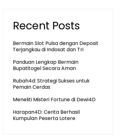
Recent Posts
Bermain Slot Pulsa dengan Deposit
Terjangkau di Indosat dan Tri
Panduan Lengkap Bermain
Bupatitogel Secara Aman
Rubah4d: Strategi Sukses untuk
Pemain Cerdas
Meneliti Misteri Fortune di Dewi4D
Harapan4D: Cerita Berhasil
Kumpulan Peserta Lotere