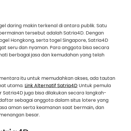
l daring makin terkenal di antara publik. Satu
permainan tersebut adalah Satria4D. Dengan
 togel Hongkong, serta togel Singapore, Satria4D
t seru dan nyaman. Para anggota bisa secara
mati berbagai jasa dan kemudahan yang telah
sementara itu untuk memudahkan akses, ada tautan
mat utama.
Link Alternatif Satria4D
Untuk pemula
 Satria4D juga bisa dilakukan secara langkah-
aftar sebagai anggota dalam situs lotere yang
rasa aman serta keamanan saat bermain, dan
menangan besar.