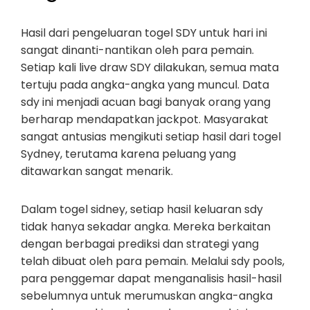
Hasil dari pengeluaran togel SDY untuk hari ini
sangat dinanti-nantikan oleh para pemain.
Setiap kali live draw SDY dilakukan, semua mata
tertuju pada angka-angka yang muncul. Data
sdy ini menjadi acuan bagi banyak orang yang
berharap mendapatkan jackpot. Masyarakat
sangat antusias mengikuti setiap hasil dari togel
Sydney, terutama karena peluang yang
ditawarkan sangat menarik.
Dalam togel sidney, setiap hasil keluaran sdy
tidak hanya sekadar angka. Mereka berkaitan
dengan berbagai prediksi dan strategi yang
telah dibuat oleh para pemain. Melalui sdy pools,
para penggemar dapat menganalisis hasil-hasil
sebelumnya untuk merumuskan angka-angka