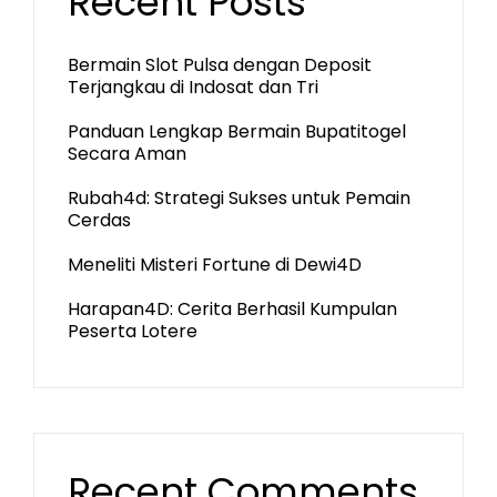
Recent Posts
Bermain Slot Pulsa dengan Deposit
Terjangkau di Indosat dan Tri
Panduan Lengkap Bermain Bupatitogel
Secara Aman
Rubah4d: Strategi Sukses untuk Pemain
Cerdas
Meneliti Misteri Fortune di Dewi4D
Harapan4D: Cerita Berhasil Kumpulan
Peserta Lotere
Recent Comments