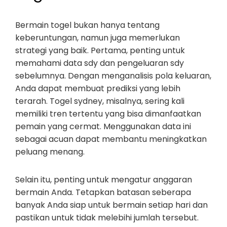
Bermain togel bukan hanya tentang
keberuntungan, namun juga memerlukan
strategi yang baik. Pertama, penting untuk
memahami data sdy dan pengeluaran sdy
sebelumnya. Dengan menganalisis pola keluaran,
Anda dapat membuat prediksi yang lebih
terarah. Togel sydney, misalnya, sering kali
memiliki tren tertentu yang bisa dimanfaatkan
pemain yang cermat. Menggunakan data ini
sebagai acuan dapat membantu meningkatkan
peluang menang.
Selain itu, penting untuk mengatur anggaran
bermain Anda. Tetapkan batasan seberapa
banyak Anda siap untuk bermain setiap hari dan
pastikan untuk tidak melebihi jumlah tersebut.