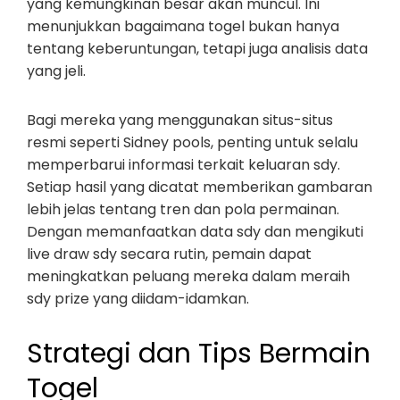
yang kemungkinan besar akan muncul. Ini
menunjukkan bagaimana togel bukan hanya
tentang keberuntungan, tetapi juga analisis data
yang jeli.
Bagi mereka yang menggunakan situs-situs
resmi seperti Sidney pools, penting untuk selalu
memperbarui informasi terkait keluaran sdy.
Setiap hasil yang dicatat memberikan gambaran
lebih jelas tentang tren dan pola permainan.
Dengan memanfaatkan data sdy dan mengikuti
live draw sdy secara rutin, pemain dapat
meningkatkan peluang mereka dalam meraih
sdy prize yang diidam-idamkan.
Strategi dan Tips Bermain
Togel