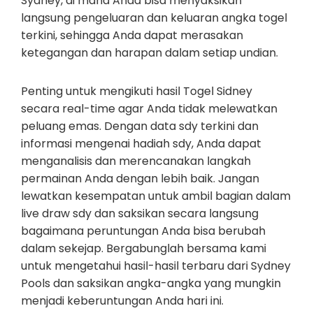
Sydney, di mana Anda bisa menyaksikan
langsung pengeluaran dan keluaran angka togel
terkini, sehingga Anda dapat merasakan
ketegangan dan harapan dalam setiap undian.
Penting untuk mengikuti hasil Togel Sidney
secara real-time agar Anda tidak melewatkan
peluang emas. Dengan data sdy terkini dan
informasi mengenai hadiah sdy, Anda dapat
menganalisis dan merencanakan langkah
permainan Anda dengan lebih baik. Jangan
lewatkan kesempatan untuk ambil bagian dalam
live draw sdy dan saksikan secara langsung
bagaimana peruntungan Anda bisa berubah
dalam sekejap. Bergabunglah bersama kami
untuk mengetahui hasil-hasil terbaru dari Sydney
Pools dan saksikan angka-angka yang mungkin
menjadi keberuntungan Anda hari ini.