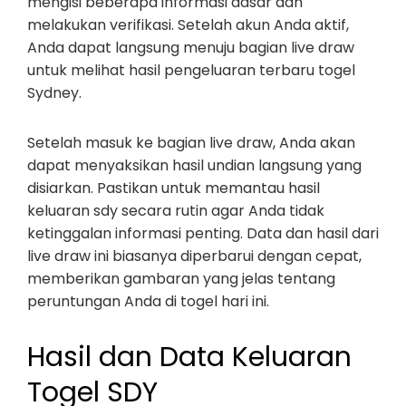
mengisi beberapa informasi dasar dan
melakukan verifikasi. Setelah akun Anda aktif,
Anda dapat langsung menuju bagian live draw
untuk melihat hasil pengeluaran terbaru togel
Sydney.
Setelah masuk ke bagian live draw, Anda akan
dapat menyaksikan hasil undian langsung yang
disiarkan. Pastikan untuk memantau hasil
keluaran sdy secara rutin agar Anda tidak
ketinggalan informasi penting. Data dan hasil dari
live draw ini biasanya diperbarui dengan cepat,
memberikan gambaran yang jelas tentang
peruntungan Anda di togel hari ini.
Hasil dan Data Keluaran
Togel SDY