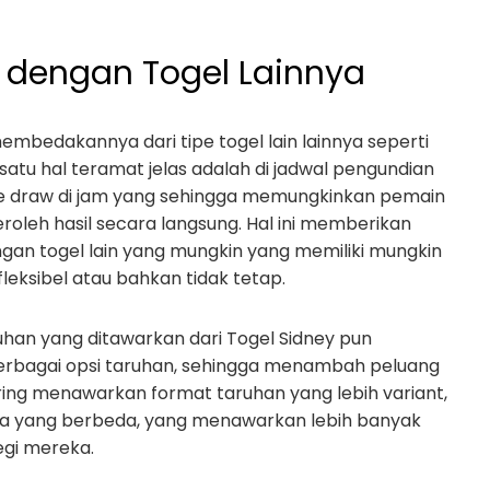
 dengan Togel Lainnya
embedakannya dari tipe togel lain lainnya seperti
satu hal teramat jelas adalah di jadwal pengundian
ive draw di jam yang sehingga memungkinkan pemain
leh hasil secara langsung. Hal ini memberikan
ngan togel lain yang mungkin yang memiliki mungkin
leksibel atau bahkan tidak tetap.
ruhan yang ditawarkan dari Togel Sidney pun
 berbagai opsi taruhan, sehingga menambah peluang
ring menawarkan format taruhan yang lebih variant,
a yang berbeda, yang menawarkan lebih banyak
egi mereka.