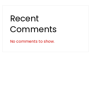
Recent
Comments
No comments to show.