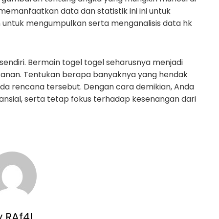
emanfaatkan data dan statistik ini ini untuk
n untuk mengumpulkan serta menganalisis data hk
 sendiri. Bermain togel togel seharusnya menjadi
tekanan. Tentukan berapa banyaknya yang hendak
da rencana tersebut. Dengan cara demikian, Anda
nsial, serta tetap fokus terhadap kesenangan dari
y RAf4L