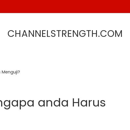
CHANNELSTRENGTH.COM
 Menguji?
engapa anda Harus