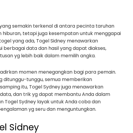
 yang semakin terkenal di antara pecinta taruhan
 hiburan, tetapi juga kesempatan untuk menggapai
 togel yang ada, Togel Sidney menawarkan
i berbagai data dan hasil yang dapat diakses,
san yg lebih baik dalam memilih angka.
ghadirkan momen menegangkan bagi para pemain.
yang ditunggu-tunggu, semua memberikan
samping itu, Togel Sydney juga menawarkan
, data, dan trik yg dapat membantu Anda dalam
san Togel Sydney layak untuk Anda coba dan
pengalaman yg seru dan menguntungkan.
l Sidney