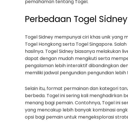
pemahaman tentang Togel.
Perbedaan Togel Sidney
Togel Sidney mempunyai ciri khas unik yang m
Togel Hongkong serta Togel Singapore. Salah 
hasilnya. Togel Sidney biasanya melakukan l
dapat dengan mudah mengikuti serta mempero
pengalaman lebih interaktif dibandingkan de
memiliki jadwal pengundian pengundian lebih f
Selain itu, format permainan dan kategori ta
berbeda. Togel ini sering kali menghadirkan
menang bagi pemain. Contohnya, Togel ini se
yang mencakup lebih banyak kombinasi angk
opsi bagi pemain untuk mengeksplorasi strat