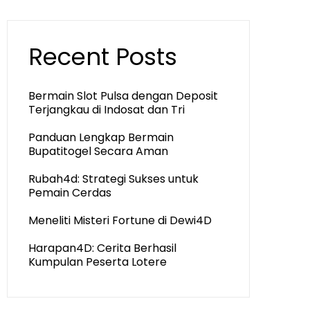
Recent Posts
Bermain Slot Pulsa dengan Deposit
Terjangkau di Indosat dan Tri
Panduan Lengkap Bermain
Bupatitogel Secara Aman
Rubah4d: Strategi Sukses untuk
Pemain Cerdas
Meneliti Misteri Fortune di Dewi4D
Harapan4D: Cerita Berhasil
Kumpulan Peserta Lotere