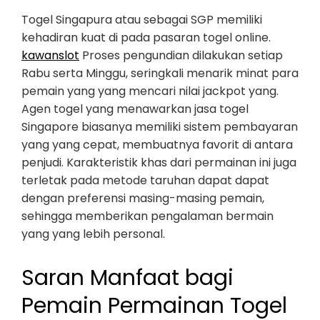
Togel Singapura atau sebagai SGP memiliki
kehadiran kuat di pada pasaran togel online.
kawanslot
Proses pengundian dilakukan setiap
Rabu serta Minggu, seringkali menarik minat para
pemain yang yang mencari nilai jackpot yang.
Agen togel yang menawarkan jasa togel
Singapore biasanya memiliki sistem pembayaran
yang yang cepat, membuatnya favorit di antara
penjudi. Karakteristik khas dari permainan ini juga
terletak pada metode taruhan dapat dapat
dengan preferensi masing-masing pemain,
sehingga memberikan pengalaman bermain
yang yang lebih personal.
Saran Manfaat bagi
Pemain Permainan Togel