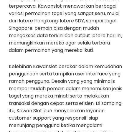
terpercaya, Kawanslot menawarkan berbagai
variasi permainan togel yang sangat seru, mulai
dari lotere Hongkong, lotere SDY, sampai togel
Singapore. pemain bisa dengan mudah
mengakses data terkini dan output lotere hari ini,
memungkinkan mereka agar selalu terbaru
dalam permainan yang mereka ikuti.
Kelebihan Kawanslot berakar dalam kemudahan
penggunaan serta tampilan user interface yang
ramah pengguna. Desain yang yang minimalis
mempermudah pemain dalam menemukan jenis
togel yang mereka minati serta melakukan
transaksi dengan cepat serta efisien. Di samping
itu, Kawan Slot pun menyediakan layanan
customer support yang responsif, siap
menunjang pengguna ketika mengalami