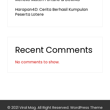
Harapan4D: Cerita Berhasil Kumpulan
Peserta Lotere
Recent Comments
No comments to show.
© 2021 Viral Mag. All Right Reserved.
WordPress Theme