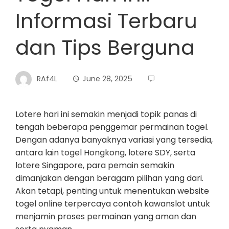
Informasi Terbaru
dan Tips Berguna
RAf4L
June 28, 2025
Lotere hari ini semakin menjadi topik panas di
tengah beberapa penggemar permainan togel.
Dengan adanya banyaknya variasi yang tersedia,
antara lain togel Hongkong, lotere SDY, serta
lotere Singapore, para pemain semakin
dimanjakan dengan beragam pilihan yang dari.
Akan tetapi, penting untuk menentukan website
togel online terpercaya contoh kawanslot untuk
menjamin proses permainan yang aman dan